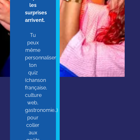
les
surprises
arrivent.
Tu
peux
même
personnaliser
ton
quiz
(chanson
française,
culture
web,
gastronomie…)
pour
coller
aux