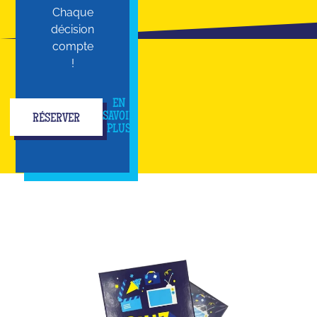
Chaque
décision
compte
!
EN
SAVOIR
RÉSERVER
PLUS