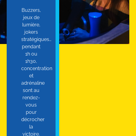
Buzzers,
jeux de
lumière,
jokers
stratégiques…
pendant
1h ou
1h30,
concentration
et
adrénaline
sont au
rendez-
vous
pour
décrocher
la
victoire.