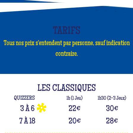
TARIFS
Tous nos prix s'entendent par personne, sauf indication
contraire.
LES CLASSIQUES
QUIZZERS
1h (1 Jeu)
1h30 (2-3 Jeux)
3 À 6
22
€
30
€
7 À 18
20
€
28
€