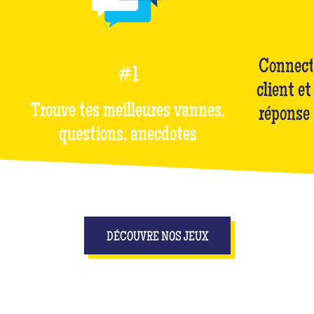
Connect
#1
client et
Trouve tes meilleures vannes,
réponse 
questions, anecdotes
DÉCOUVRE NOS JEUX