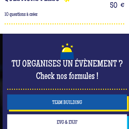
dans le jeu ! N'hésite pas à utiliser tes jokers pour
50
€
bloquer ou voler tes adversaires (ou même la
10 questions à créer
mariée !), les jokers peuvent se retourner contre toi
alors fais preuve de stratégie.
Mais n'oublie pas que tu es surtout là pour t'amuser
et passer un moment inoubliable dont elle sera le
centre de l’attention ! #Queen
TU ORGANISES UN ÉVÈNEMENT ?
Check nos formules !
TEAM BUILDING
EVG & EVJF