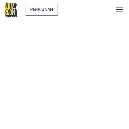
PERPIGNAN
EVJF & EVG
QU'EST-CE QUE C'EST ?