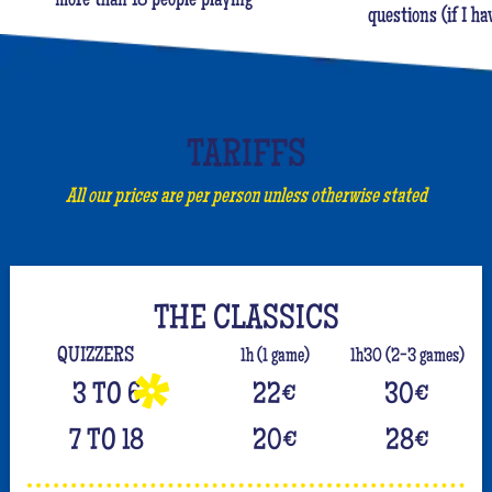
more than 18 people playing
questions (if I ha
TARIFFS
All our prices are per person unless otherwise stated
THE CLASSICS
QUIZZERS
1h (1 game)
1h30 (2-3 games)
3 TO 6
22
€
30
€
7 TO 18
20
€
28
€