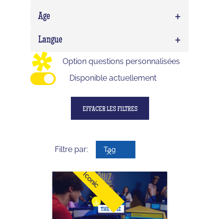
EVG/EVJF
0
+
Expert
0
Age
Birthday
0
Delirium (WTF)
0
+
Enfant
0
Langue
Impostor
0
Ado
0
Option questions personnalisées
Adulte
0
Disponible actuellement
EFFACER LES FILTRES
Filtre par:
Tag
Iconic