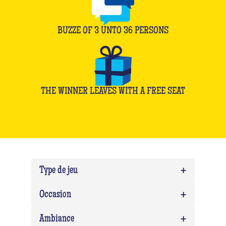
BUZZE OF
3
UNTO
36
PERSONS
THE WINNER LEAVES WITH A FREE SEAT
+
Type de jeu
+
Quiz
0
Occasion
Quiz Musico
0
+
Team building
0
Ambiance