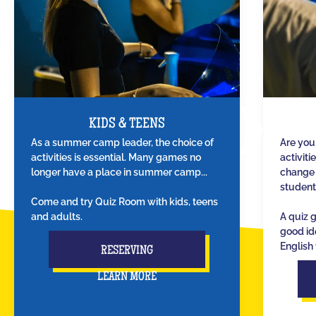
KIDS & TEENS
As a summer camp leader, the choice of
Are you
activities is essential. Many games no
activiti
longer have a place in summer camp...
change 
student
Come and try Quiz Room with kids, teens
and adults.
A quiz 
good id
English 
RESERVING
LEARN MORE