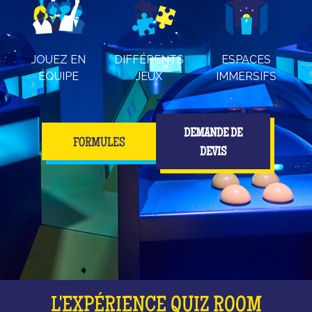
JOUEZ EN
DIFFÉRENTS
ESPACES
ÉQUIPE
JEUX
IMMERSIFS
DEMANDE DE
FORMULES
DEVIS
L'EXPÉRIENCE QUIZ ROOM