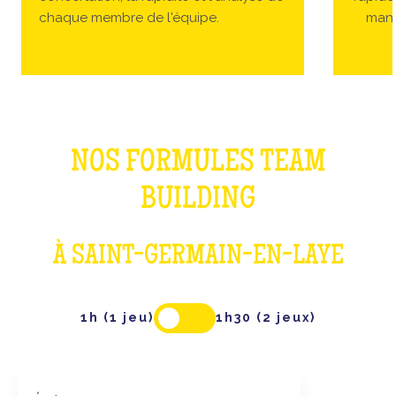
chaque membre de l'équipe.
manc
NOS FORMULES TEAM
BUILDING
À SAINT-GERMAIN-EN-LAYE
1h (1 jeu)
1h30 (2 jeux)