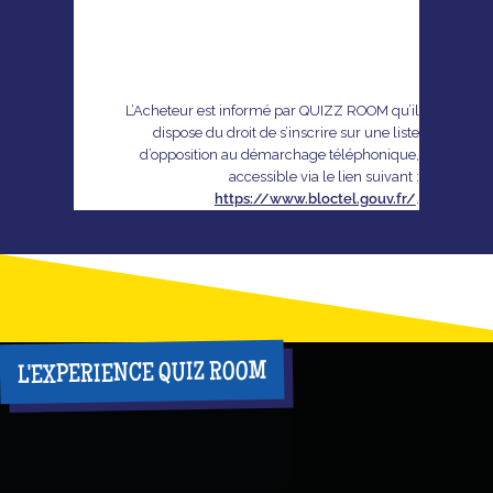
L’Acheteur est informé par QUIZZ ROOM qu’il
dispose du droit de s’inscrire sur une liste
d’opposition au démarchage téléphonique,
accessible via le lien suivant :
https://www.bloctel.gouv.fr/
.
L'EXPERIENCE QUIZ ROOM