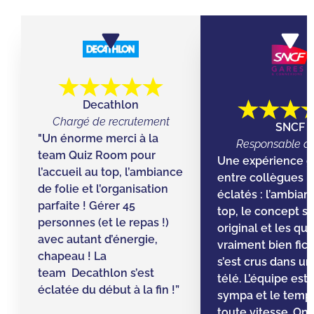
Decathlon
Chargé de recrutement
SNCF
"Un énorme merci à la
Responsable d’
team Quiz Room pour
Une expérience g
l’accueil au top, l’ambiance
entre collègues ! 
de folie et l’organisation
éclatés : l’ambian
parfaite ! Gérer 45
top, le concept s
personnes (et le repas !)
original et les qu
avec autant d’énergie,
vraiment bien fic
chapeau ! La
s’est crus dans un 
team Decathlon s’est
télé. L’équipe est
éclatée du début à la fin !”
sympa et le temps 
toute vitesse. On