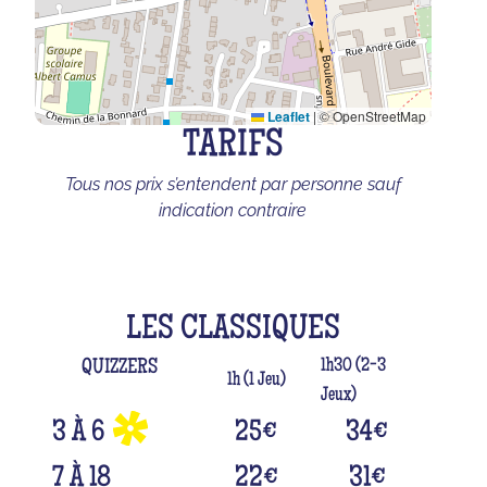
Leaflet
|
© OpenStreetMap
TARIFS
Tous nos prix s’entendent par personne sauf
indication contraire
LES CLASSIQUES
1h30 (2-3
QUIZZERS
1h (1 Jeu)
Jeux)
3 À 6
25
€
34
€
7 À 18
22
€
31
€