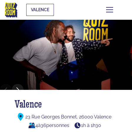
VALENCE
Valence
23 Rue Georges Bonnet, 26000 Valence
4
à
36
personnes
1h à 1h30