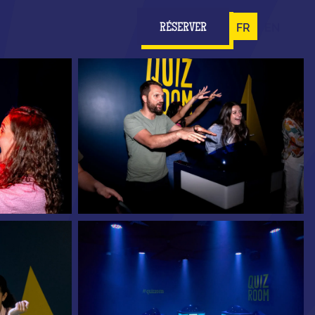
FR
EN
RÉSERVER
0