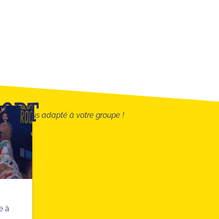
IORT
quiz le plus adapté à votre groupe !
e à