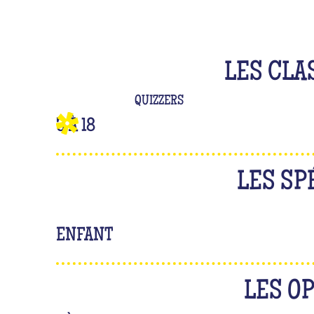
LES CLA
QUIZZERS
3 À 18
LES SP
ENFANT
LES O