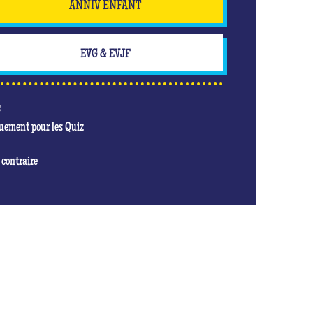
ANNIV ENFANT
EVG & EVJF
s
quement pour les Quiz
 contraire