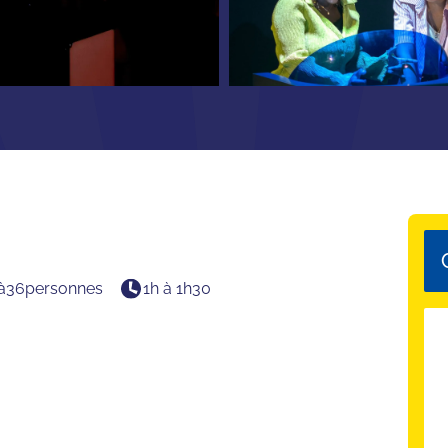
à
36
personnes
1h à 1h30