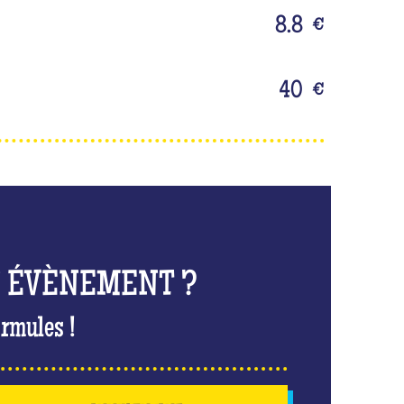
8.8
€
40
€
N ÉVÈNEMENT ?
rmules !