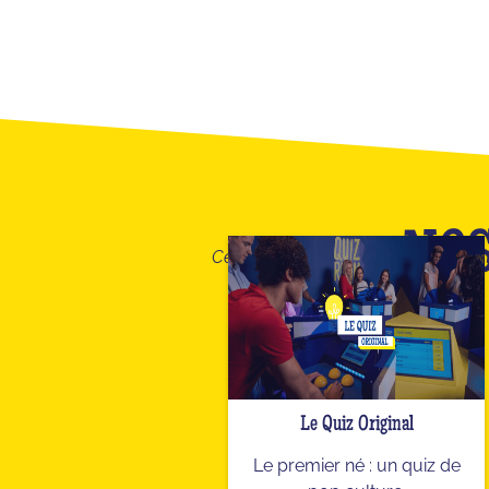
NOS
Ceci n'est qu'un apercu de notre ca
Le Quiz Original
Le premier né : un quiz de