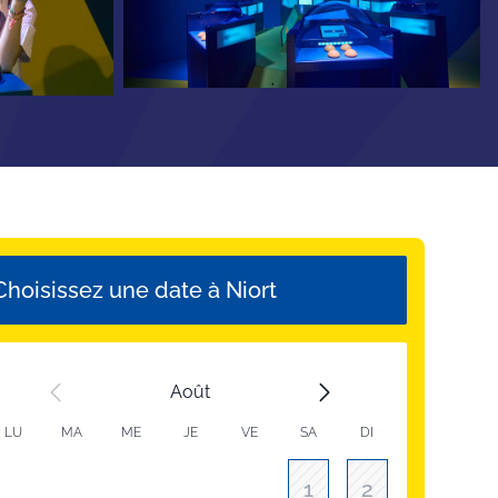
Choisissez une date à Niort
Août
LU
MA
ME
JE
VE
SA
DI
1
2