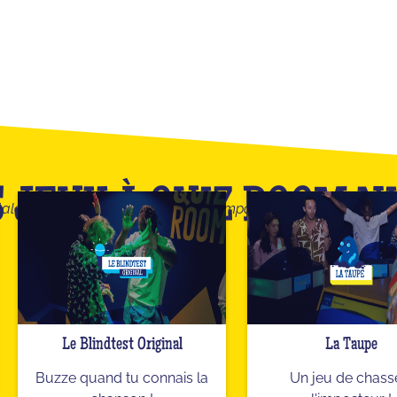
 JEUX À QUIZ ROOM N
talogue nos Quiz Masters vous accompagneront pour trouver le 
Le Blindtest Original
La Taupe
Buzze quand tu connais la
Un jeu de chass