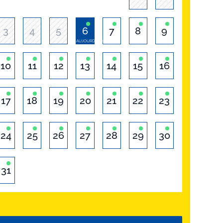
3
4
5
6
7
8
9
AUJOURD'HUI
10
11
12
13
14
15
16
17
18
19
20
21
22
23
24
25
26
27
28
29
30
31