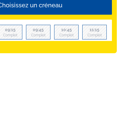
Choisissez un créneau
09:15
09:45
10:45
11:15
Complet
Complet
Complet
Complet
12:15
12:45
13:45
14:15
Complet
Complet
Complet
Complet
15:15
15:45
16:45
17:15
Complet
Complet
20:15
18:15
18:45
19:45
Complet
21:15
21:45
Ajouter au panier