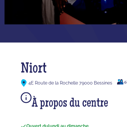
Niort
4
4E Route de la Rochelle 79000 Bessines
À propos du centre
Ouvert du
lundi au dimanche