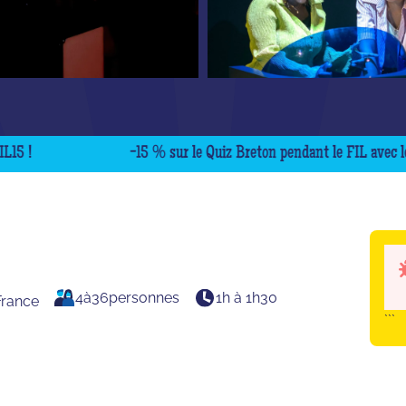
-15 % sur le Quiz Breton pendant le FIL avec le code 
4
à
36
personnes
1h à 1h30
France
```