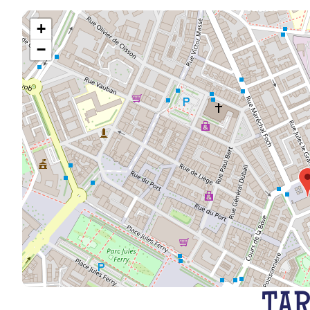
+
−
TAR