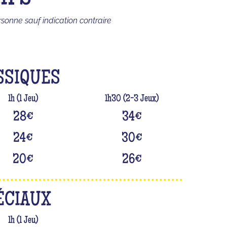
rsonne sauf indication contraire
SSIQUES
1h (1 Jeu)
1h30 (2-3 Jeux)
28
€
34
€
24
€
30
€
20
€
26
€
ÉCIAUX
1h (1 Jeu)