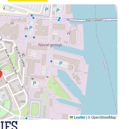
Leaflet
|
© OpenStreetMap
IFS