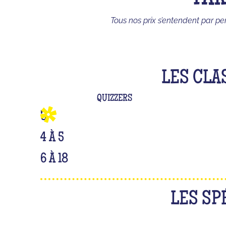
Tous nos prix s’entendent par pe
LES CLA
QUIZZERS
3
4 À 5
6 À 18
LES SP