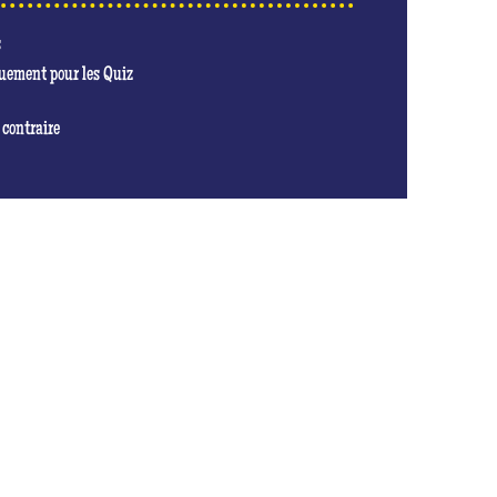
s
quement pour les Quiz
 contraire