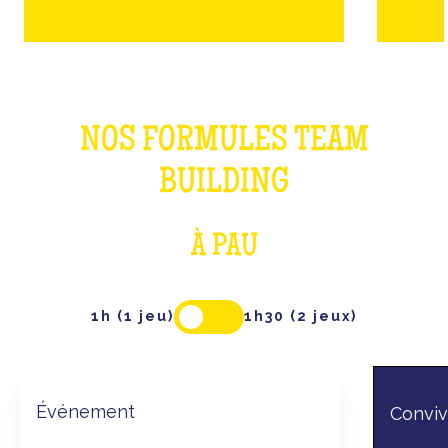
NOS FORMULES TEAM
BUILDING
À PAU
1h (1 jeu)
1h30 (2 jeux)
Événement
Convivi