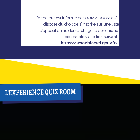
L’Acheteur est informé par QUIZZ ROOM qu’il
dispose du droit de s’inscrire sur une liste
d’opposition au démarchage téléphonique,
accessible via le lien suivant :
https://www.bloctel.gouv.fr/
.
L'EXPERIENCE QUIZ ROOM