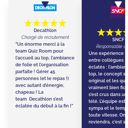
Decathlon
Chargé de recrutement
SNCF
"Un énorme merci à la
Responsable d’
team Quiz Room pour
Une expérience g
l’accueil au top, l’ambiance
entre collègues ! 
de folie et l’organisation
éclatés : l’ambian
parfaite ! Gérer 45
top, le concept s
personnes (et le repas !)
original et les qu
avec autant d’énergie,
vraiment bien fic
chapeau ! La
s’est crus dans un 
team Decathlon s’est
télé. L’équipe est
éclatée du début à la fin !”
sympa et le temps 
toute vitesse. On
reviendra, c’est sû