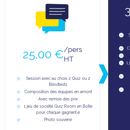
/pers
C
25,00 €
HT
1
Session avec au choix 2 Quiz ou 2
Blindtests
Composition des équipes en amont
Avec remise des prix
1 jeu de société Quiz Room en Boîte
pour chaque gagnant.e
Photo souvenir