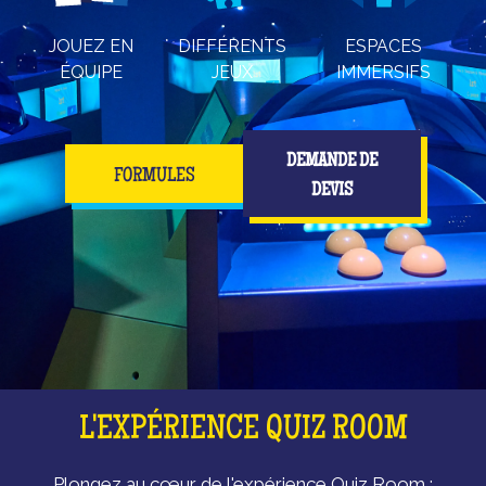
JOUEZ EN
DIFFÉRENTS
ESPACES
ÉQUIPE
JEUX
IMMERSIFS
DEMANDE DE
FORMULES
DEVIS
L'EXPÉRIENCE QUIZ ROOM
Plongez au cœur de l'expérience Quiz Room :