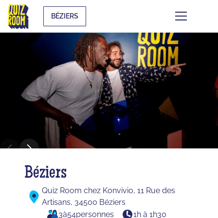
BÉZIERS
Béziers
Quiz Room chez Konvivio, 11 Rue des
Artisans, 34500 Béziers
3
à
54
personnes
1h à 1h30