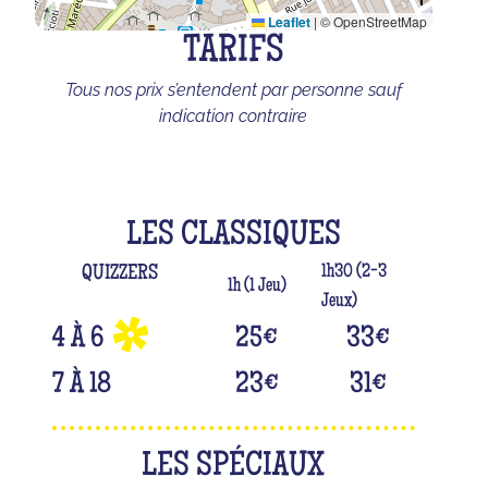
Leaflet
|
© OpenStreetMap
TARIFS
Tous nos prix s’entendent par personne sauf
indication contraire
LES CLASSIQUES
1h30 (2-3
QUIZZERS
1h (1 Jeu)
Jeux)
4 À 6
25
€
33
€
7 À 18
23
€
31
€
LES SPÉCIAUX