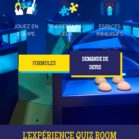
JOUEZ EN
DIFFÉRENTS
ESPACES
ÉQUIPE
JEUX
IMMERSIFS
DEMANDE DE
FORMULES
DEVIS
L'EXPÉRIENCE QUIZ ROOM