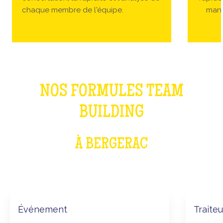
chaque membre de l'équipe.
manc
NOS FORMULES TEAM
BUILDING
À BERGERAC
Événement
Traiteu