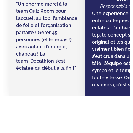
"Un énorme merci à la
Responsable d’
team Quiz Room pour
Une expérience g
l’accueil au top, l’ambiance
entre collègues ! 
de folie et l’organisation
éclatés : l’ambian
parfaite ! Gérer 45
top, le concept s
personnes (et le repas !)
original et les qu
avec autant d’énergie,
vraiment bien fic
chapeau ! La
s’est crus dans un 
team Decathlon s’est
télé. L’équipe est
éclatée du début à la fin !”
sympa et le temps 
toute vitesse. On
reviendra, c’est sû