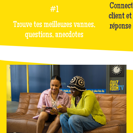
Connect
#1
client et
Trouve tes meilleures vannes,
réponse 
questions, anecdotes