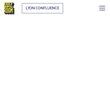
LYON CONFLUENCE
EVJF & EVG
QU'EST-CE QUE C'EST ?