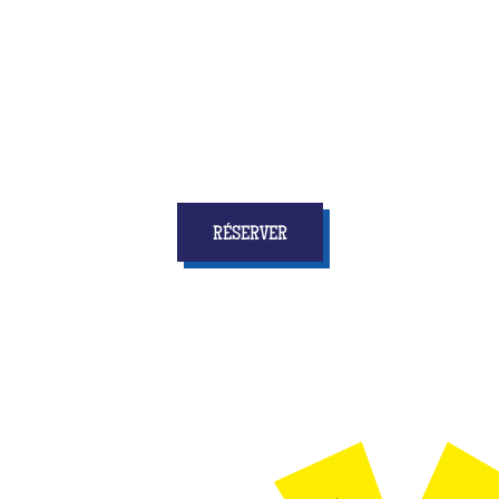
De nombreuses options s’offrent à vous,
contactez votre centre pour connaître nos
idées originales pour l'EVG ou l'EVJF de votre
best friend et marquer des points dans sa vie !
RÉSERVER