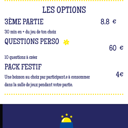
alors fais preuve de stratégie.
LES OPTIONS
Mais n'oublie pas que tu es surtout là pour t'amuser
3ÈME PARTIE
et passer un moment inoubliable dont elle sera le
8.8
€
centre de l’attention ! #Queen
30 min en + du jeu de ton choix
QUESTIONS PERSO
60
€
10 questions à créer
PACK FESTIF
4
€
Une boisson au choix par participant.e à consommer
dans la salle de jeux pendant votre partie.