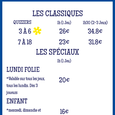
LES CLASSIQUES
QUIZZERS
1h (1 Jeu)
1h30 (2-3 Jeux)
3 À 6
26
€
34.8
€
7 À 18
23
€
31.8
€
LES SPÉCIAUX
1h (1 Jeu)
LUNDI FOLIE
*Valable sur tous les jeux,
20
€
tous les lundis. Dès 3
joueurs
ENFANT
*mercredi, dimanche et
16
€