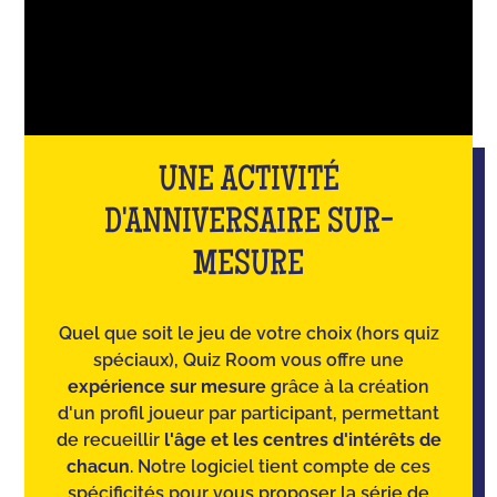
UNE ACTIVITÉ
D'ANNIVERSAIRE SUR-
MESURE
Quel que soit le jeu de votre choix (hors quiz
spéciaux), Quiz Room vous offre une
expérience sur mesure
grâce à la création
d'un profil joueur par participant, permettant
de recueillir
l'âge et les centres d'intérêts de
chacun
. Notre logiciel tient compte de ces
spécificités pour vous proposer la série de