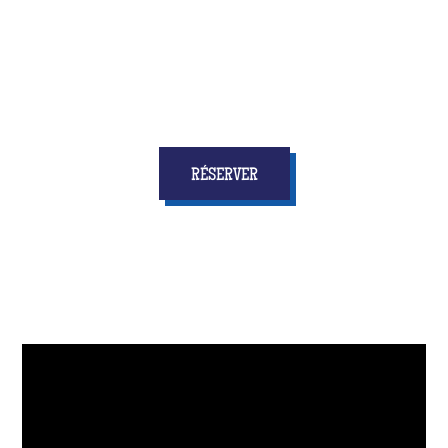
personne ne s'attendra !
RÉSERVER