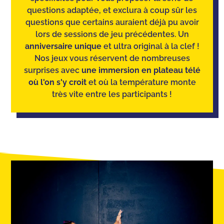
questions adaptée, et exclura à coup sûr les
questions que certains auraient déjà pu avoir
lors de sessions de jeu précédentes. Un
anniversaire unique
et ultra original à la clef !
Nos jeux vous réservent de nombreuses
surprises avec
une immersion en plateau télé
où l'on s'y croit
et où la température monte
très vite entre les participants !