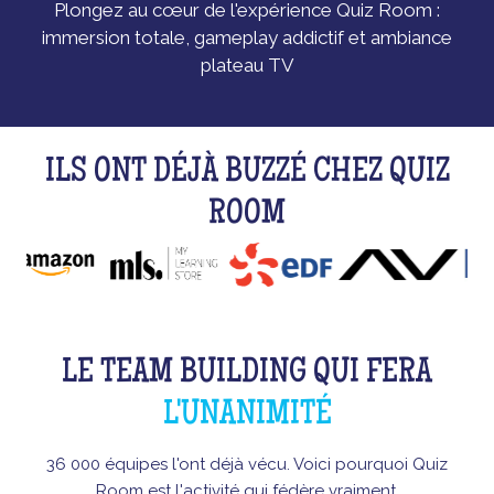
Plongez au cœur de l'expérience Quiz Room :
immersion totale, gameplay addictif et ambiance
plateau TV
ILS ONT DÉJÀ BUZZÉ CHEZ QUIZ
ROOM
LE TEAM BUILDING QUI FERA
L'UNANIMITÉ
36 000 équipes l'ont déjà vécu. Voici pourquoi Quiz
Room est l'activité qui fédère vraiment.