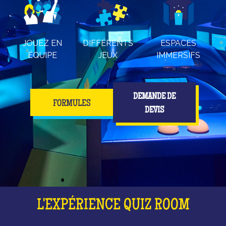
JOUEZ EN
DIFFÉRENTS
ESPACES
ÉQUIPE
JEUX
IMMERSIFS
DEMANDE DE
FORMULES
DEVIS
L'EXPÉRIENCE QUIZ ROOM