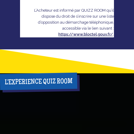
L’Acheteur est informé par QUIZZ ROOM qu’il
dispose du droit de s’inscrire sur une liste
d’opposition au démarchage téléphonique,
accessible via le lien suivant :
https://www.bloctel.gouv.fr/
.
L'EXPERIENCE QUIZ ROOM