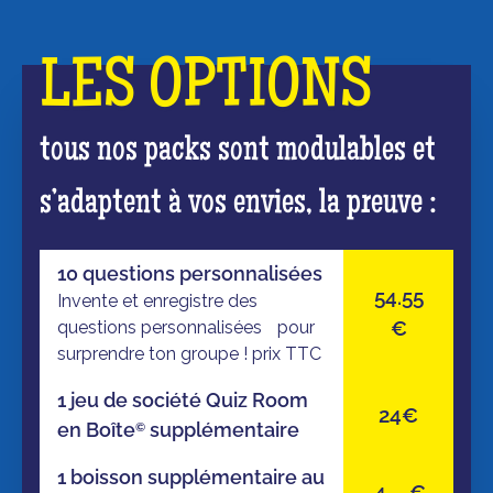
LES OPTIONS
tous nos packs sont modulables et
s’adaptent à vos envies, la preuve :
10 questions personnalisées
54.55
Invente et enregistre des
€
questions personnalisées pour
surprendre ton groupe ! prix TTC
1 jeu de société Quiz Room
24€
en Boîte
supplémentaire
©
1 boisson supplémentaire au
4
€