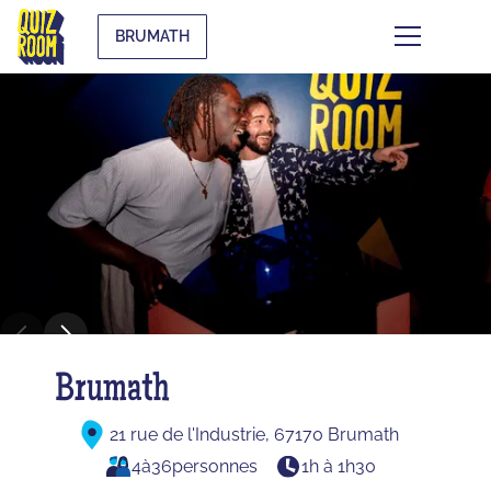
BRUMATH
Brumath
21 rue de l'Industrie, 67170 Brumath
4
à
36
personnes
1h à 1h30