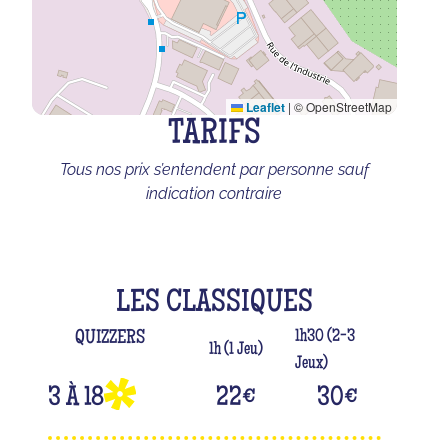
Leaflet
|
© OpenStreetMap
TARIFS
Tous nos prix s’entendent par personne sauf
indication contraire
LES CLASSIQUES
1h30 (2-3
QUIZZERS
1h (1 Jeu)
Jeux)
3 À 18
22
€
30
€