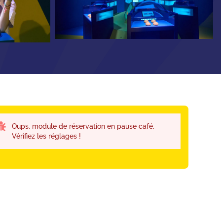
Oups, module de réservation en pause café.
Vérifiez les réglages !