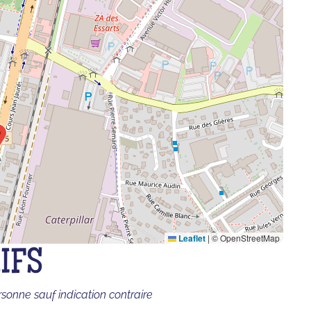
Leaflet
|
© OpenStreetMap
IFS
rsonne sauf indication contraire