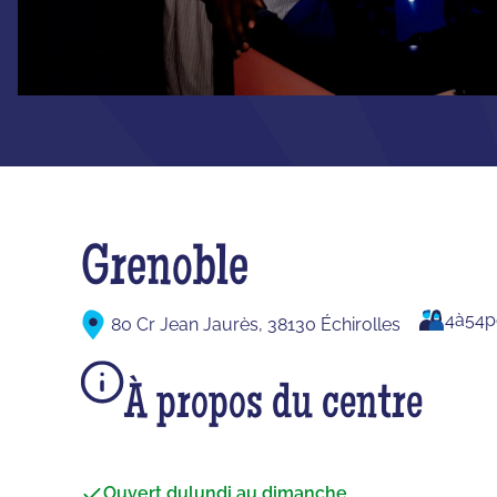
Grenoble
4
à
54
p
80 Cr Jean Jaurès, 38130 Échirolles
À propos du centre
Ouvert du
lundi au dimanche