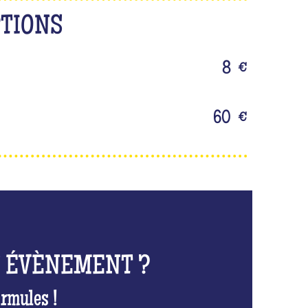
PTIONS
8
€
60
€
N ÉVÈNEMENT ?
rmules !