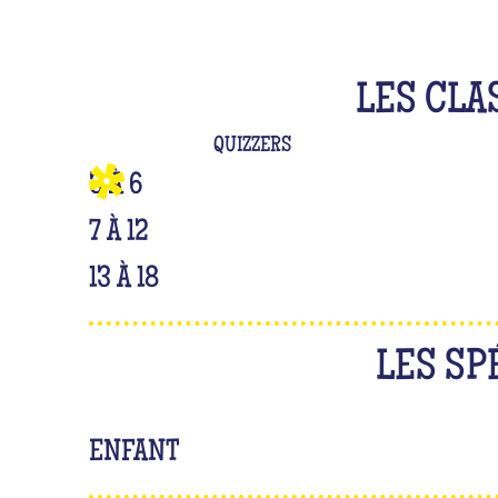
LES CLA
QUIZZERS
3 À 6
7 À 12
13 À 18
LES SP
ENFANT