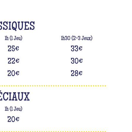
SSIQUES
1h (1 Jeu)
1h30 (2-3 Jeux)
25
€
33
€
22
€
30
€
20
€
28
€
ÉCIAUX
1h (1 Jeu)
20
€