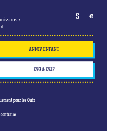
5
€
boissons +
nt
ANNIV ENFANT
EVG & EVJF
s
quement pour les Quiz
 contraire