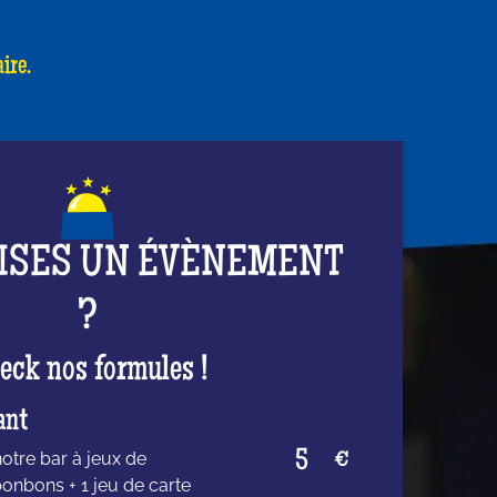
ire.
ISES UN ÉVÈNEMENT
?
eck nos formules !
ant
5
€
notre bar à jeux de
bonbons + 1 jeu de carte