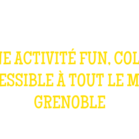
TEAM BUILDING
OFFRIR
JEUX
GROUPES
E ACTIVITÉ FUN, CO
ESSIBLE À TOUT LE 
GRENOBLE
QU'EST-CE QUE C'EST ?