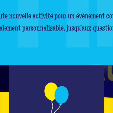
oute nouvelle activité pour un évènement co
alement personnalisable, jusqu’aux questio