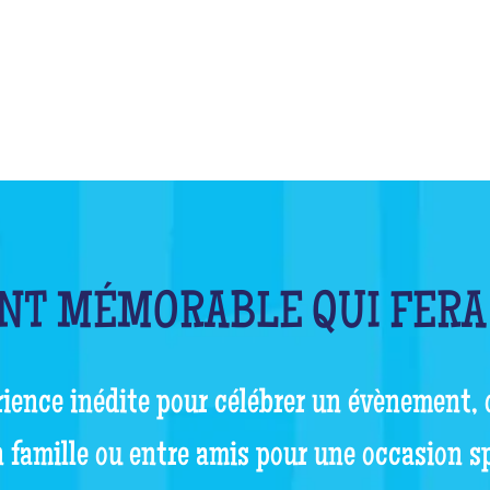
T MÉMORABLE QUI FERA
ience inédite pour célébrer un évènement,
n famille ou entre amis pour une occasion s