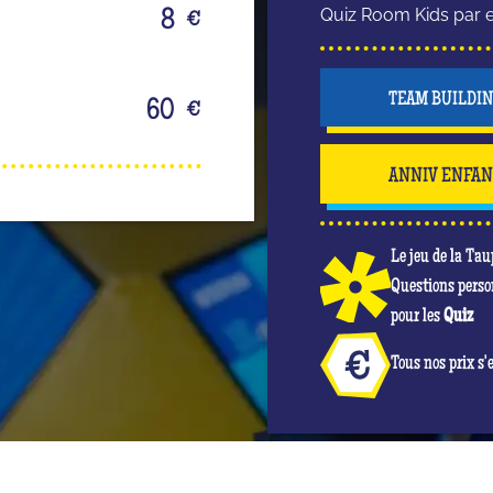
Quiz Room Kids par e
8
€
TEAM BUILDI
60
€
ANNIV ENFA
Le jeu de la Tau
Questions perso
pour les
Quiz
Tous nos prix s'