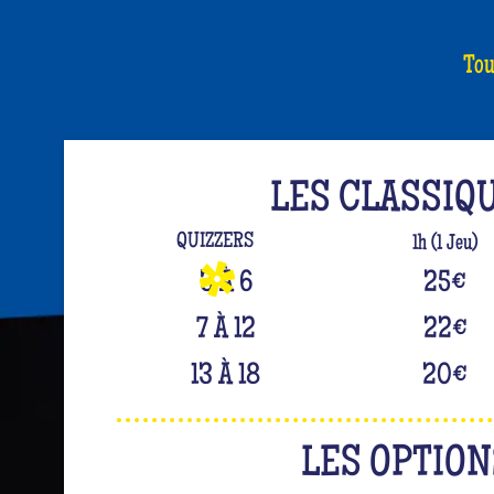
Tou
LES CLASSIQ
QUIZZERS
1h (1 Jeu)
3 À 6
25
€
7 À 12
22
€
13 À 18
20
€
LES OPTION