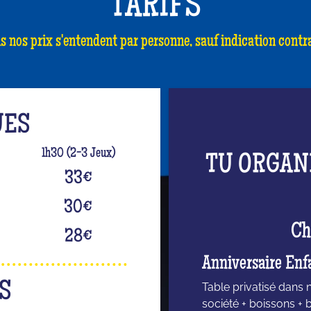
TARIFS
s nos prix s'entendent par personne, sauf indication contra
UES
1h30 (2-3 Jeux)
TU ORGAN
33
€
30
€
Ch
28
€
Anniversaire Enf
S
Table privatisé dans 
société + boissons + 