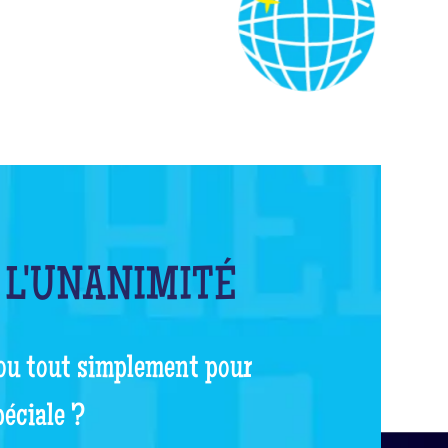
 L'UNANIMITÉ
 ou tout simplement pour
péciale ?