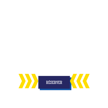
inale et inoubliable pour fêter l'anniversaire de
ses amis ?
uvelle activité qui allie
amusement et réflexion, 
us les enfants
des étoiles dans les yeux et des s
RÉSERVER