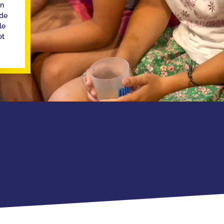
un
de
le
et