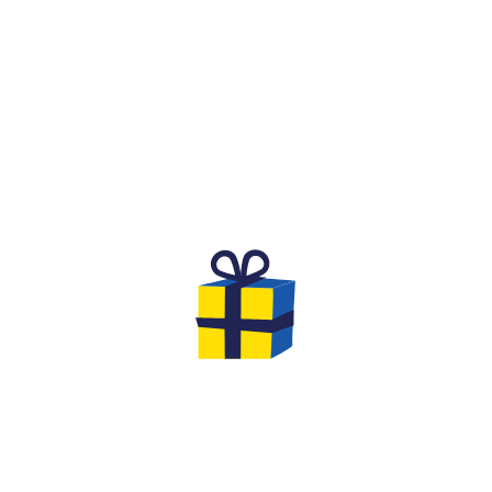
QU'EST-CE QUE C'EST ?
RSAIRE DE RÊVE POUR DE