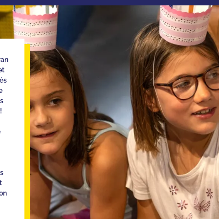
ran
et
rès
e
es
!
e
es
t
on