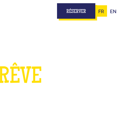
FR
EN
RÉSERVER
 RÊVE
TS