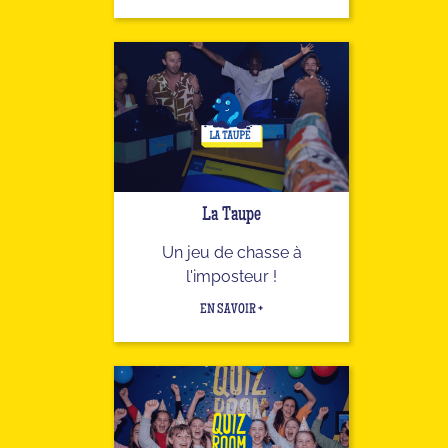
La Taupe
Un jeu de chasse à
l'imposteur !
EN SAVOIR +