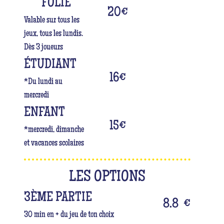
FOLIE
20
€
Valable sur tous les
jeux, tous les lundis.
Dès 3 joueurs
ÉTUDIANT
16
€
*Du lundi au
mercredi
ENFANT
15
€
*mercredi, dimanche
et vacances scolaires
LES OPTIONS
3ÈME PARTIE
8.8
€
30 min en + du jeu de ton choix