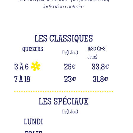
indication contraire
LES CLASSIQUES
1h30 (2-3
QUIZZERS
1h (1 Jeu)
Jeux)
3 À 6
25
€
33.8
€
7 À 18
23
€
31.8
€
LES SPÉCIAUX
1h (1 Jeu)
LUNDI