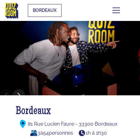
BORDEAUX
Bordeaux
81 Rue Lucien Faure - 33300 Bordeaux
3
à
54
personnes
1h à 1h30