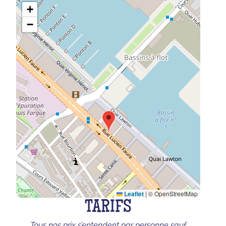
+
−
Leaflet
|
© OpenStreetMap
TARIFS
Tous nos prix s’entendent par personne sauf