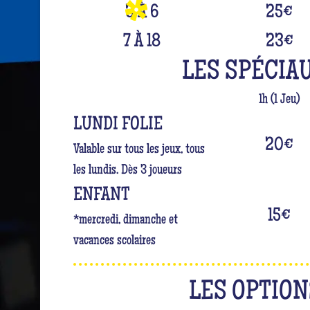
3 À 6
25
€
7 À 18
23
€
LES SPÉCIA
1h (1 Jeu)
LUNDI FOLIE
20
€
Valable sur tous les jeux, tous
les lundis. Dès 3 joueurs
ENFANT
15
€
*mercredi, dimanche et
vacances scolaires
LES OPTION