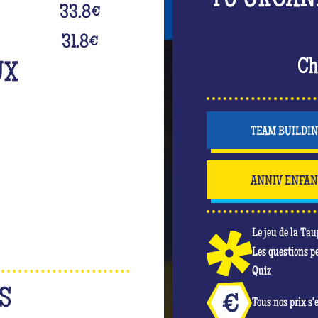
TU ORGAN
33.8
€
31.8
€
Ch
UX
TEAM BUILDI
ANNIV ENFA
Le jeu de la Tau
Les questions p
Quiz
S
Tous nos prix s'