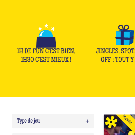
1H DE FUN C'EST BIEN,
JINGLES, SPOT
1H30 C'EST MIEUX !
OFF : TOUT Y 
Iconic
+
Type de jeu
Quiz
0