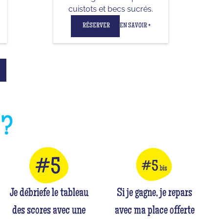
cuistots et becs sucrés.
RÉSERVER
EN SAVOIR +
E
?
Je débriefe le tableau
Si je gagne, je repars
des scores avec une
avec ma place offerte