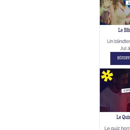
Le Bli
Un blindte
Jul 
RÉSERV
Le Qui
Le quiz hor