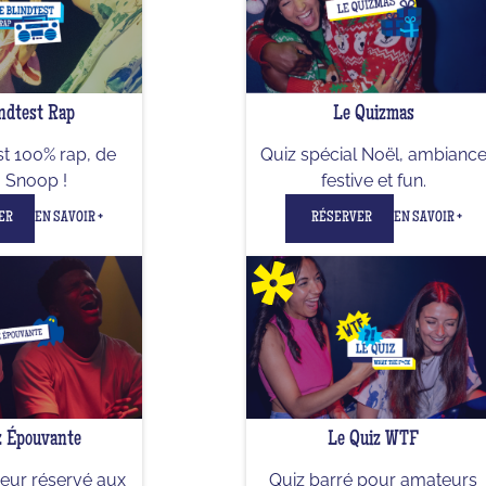
ndtest Rap
Le Quizmas
st 100% rap, de
Quiz spécial Noël, ambianc
à Snoop !
festive et fun.
ER
EN SAVOIR +
RÉSERVER
EN SAVOIR +
z Épouvante
Le Quiz WTF
reur réservé aux
Quiz barré pour amateurs