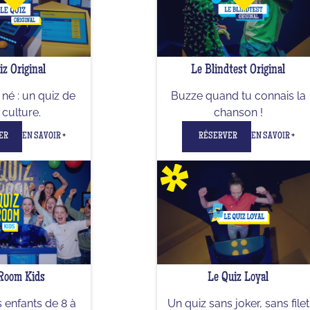
iz Original
Le Blindtest Original
né : un quiz de
Buzze quand tu connais la
culture.
chanson !
ER
EN SAVOIR +
RÉSERVER
EN SAVOIR +
Room Kids
Le Quiz Loyal
 enfants de 8 à
Un quiz sans joker, sans filet