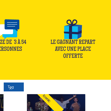
ZE DE
3
À
54
LE GAGNANT REPART
ERSONNES
AVEC UNE PLACE
OFFERTE
Tag
Iconic