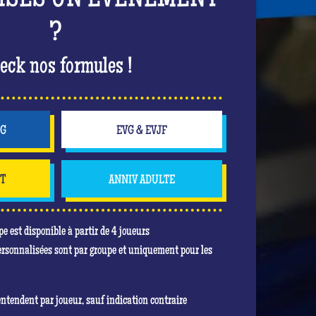
ISES UN ÉVÈNEMENT
?
eck nos formules !
NG
EVG & EVJF
NT
ANNIV ADULTE
pe est disponible à partir de 4 joueurs
ersonnalisées sont par groupe et uniquement pour les
entendent par joueur, sauf indication contraire