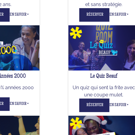
2 ans.
et sans stratégie.
ER
EN SAVOIR +
RÉSERVER
EN SAVOIR +
 Années 2000
Le Quiz Beauf
0% années 2000
Un quiz qui sent la frite avec
une coupe mulet.
ER
EN SAVOIR +
RÉSERVER
EN SAVOIR +