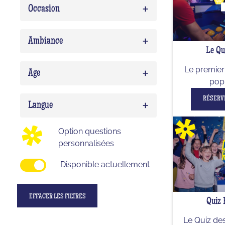
+
Occasion
Quiz Musico
0
Team building
0
+
Ambiance
Le Qu
EVG/EVJF
0
Expert
0
+
Le premier 
Birthday
0
Age
pop 
Delirium (WTF)
0
Enfant
0
RÉSERV
+
Impostor
0
Langue
Ado
0
Option questions
Adulte
0
personnalisées
Disponible actuellement
EFFACER LES FILTRES
Quiz 
Le Quiz des