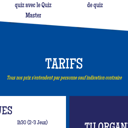
quiz avec le Quiz
de quiz
Master
TARIFS
Tous nos prix s’entendent par personne sauf indication contraire
UES
1h30 (2-3 Jeux)