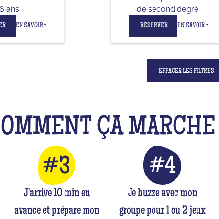
6 ans.
de second degré.
ER
EN SAVOIR +
RÉSERVER
EN SAVOIR +
EFFACER LES FILTRES
COMMENT ÇA MARCH
J'arrive 10 min en
Je buzze avec mon
avance et prépare mon
groupe pour 1 ou 2 jeux