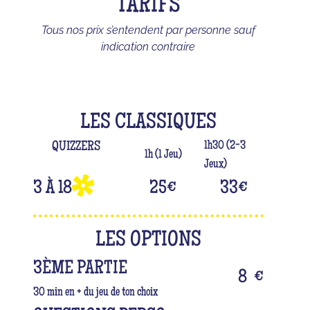
TARIFS
Tous nos prix s’entendent par personne sauf
indication contraire
LES CLASSIQUES
1h30 (2-3
QUIZZERS
1h (1 Jeu)
Jeux)
3 À 18
25
€
33
€
LES OPTIONS
3ÈME PARTIE
8
€
30 min en + du jeu de ton choix