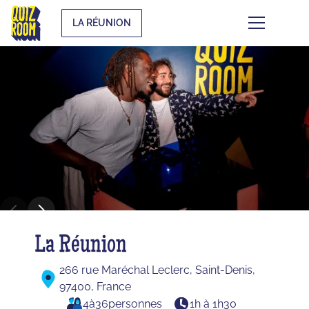
LA RÉUNION
La Réunion
266 rue Maréchal Leclerc, Saint-Denis,
97400, France
4
à
36
personnes
1h à 1h30