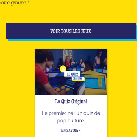
votre groupe !
VOIR TOUS LES JEUX
Le Quiz Original
Le premier né : un quiz de
pop culture.
EN SAVOIR +