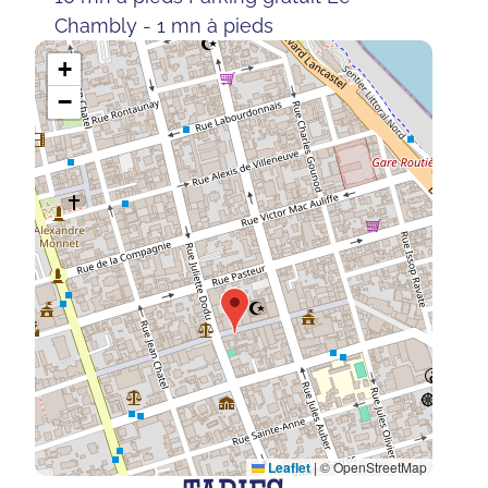
Chambly - 1 mn à pieds
+
−
Leaflet
|
© OpenStreetMap