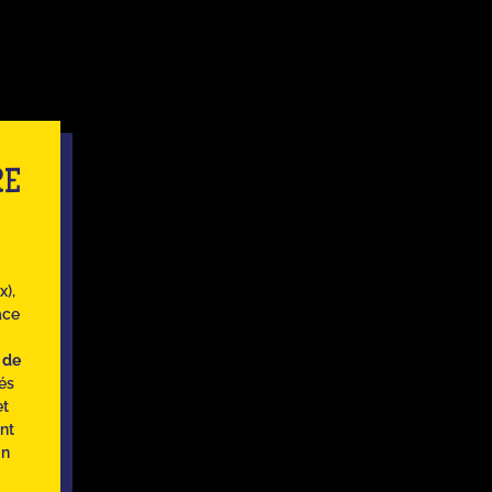
RE
x),
âce
s de
tés
et
nt
Un