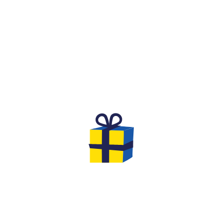
QU'EST-CE QUE C'EST ?
IT FESTIF ET COMPÉTITIF
ANNIVERSAIRE