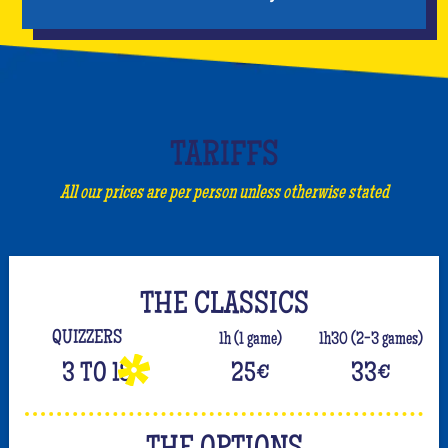
TARIFFS
All our prices are per person unless otherwise stated
THE CLASSICS
QUIZZERS
1h (1 game)
1h30 (2-3 games)
3 TO 18
25
€
33
€