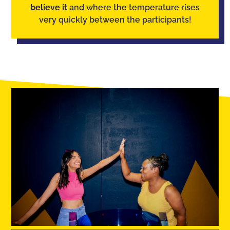
believe it
and where the temperature rises
very quickly between the participants!