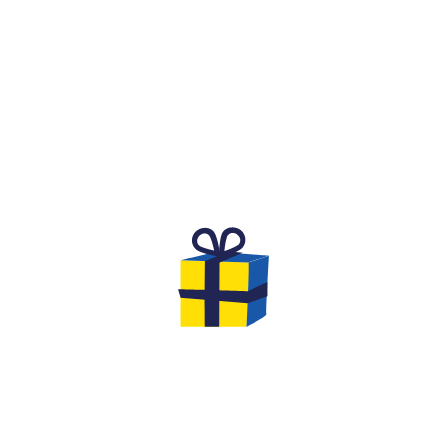
WHAT IS IT?
A FESTIVE AND COMPETITIVE
SPIRIT FOR A BIRTHDAY