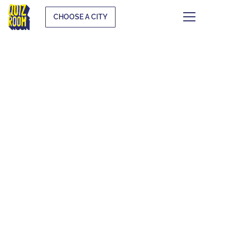
CHOOSE A CITY
ENTERREMENT DE VIE
DE CÉLIBATAIRE, EVG /
EVJF