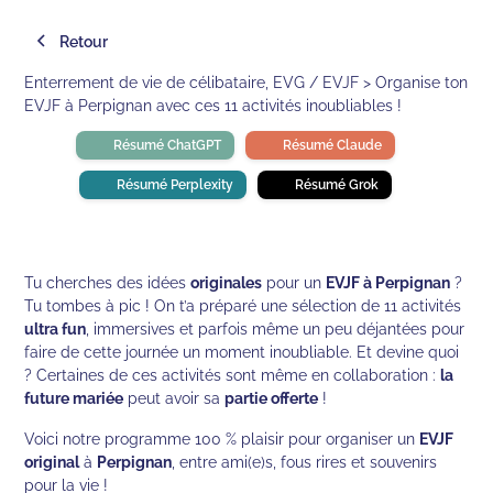
Retour
Enterrement de vie de célibataire, EVG / EVJF > Organise ton
EVJF à Perpignan avec ces 11 activités inoubliables !
Résumé ChatGPT
Résumé Claude
Résumé Perplexity
Résumé Grok
Tu cherches des idées
originales
pour un
EVJF à Perpignan
?
Tu tombes à pic ! On t’a préparé une sélection de 11 activités
ultra fun
, immersives et parfois même un peu déjantées pour
faire de cette journée un moment inoubliable. Et devine quoi
? Certaines de ces activités sont même en collaboration :
la
future mariée
peut avoir sa
partie offerte
!
Voici notre programme 100 % plaisir pour organiser un
EVJF
original
à
Perpignan
, entre ami(e)s, fous rires et souvenirs
pour la vie !