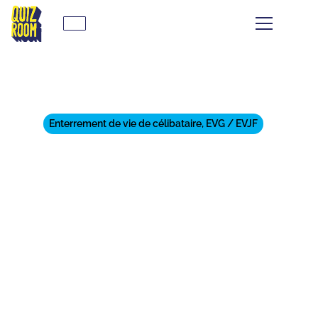
Enterrement de vie de célibataire, EVG / EVJF
ORGANISE TON EVJF À
PERPIGNAN AVEC CES 11
ACTIVITÉS INOUBLIABLES !
⏱
min de lecture