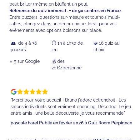
peut briller (même en bluffant un peu).
Référence du quiz immersif : + de 90 centres en France.
Entre buzzers, questions sur-mesure et tournois multi-
salles, plongez dans un décor unique. Idéal pour vos
événements avec options boissons sur place.
👥 de 4 à 36
⏱️ 1h à 1h30 de
🧩 16 quiz au
joueurs
jeu
choix
⭐️ 5 sur Google
💰 dès
20€/personne
"Merci pour votre accueil ! Bruno j'adore cet endroit . Les
salons individuels sont vraiment coconing. Déco top. Le jeu
entre amis ..une belle découverte..je vous recommande."
pascale harel Publié en février 2026 à Quiz Room Perpignan