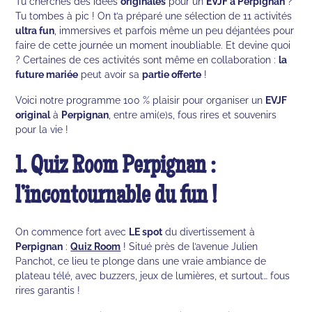
Tu cherches des idées
originales
pour un
EVJF à Perpignan
?
Tu tombes à pic ! On t’a préparé une sélection de 11 activités
ultra fun
, immersives et parfois même un peu déjantées pour
faire de cette journée un moment inoubliable. Et devine quoi
? Certaines de ces activités sont même en collaboration :
la
future mariée
peut avoir sa
partie offerte
!
Voici notre programme 100 % plaisir pour organiser un
EVJF
original
à
Perpignan
, entre ami(e)s, fous rires et souvenirs
pour la vie !
1. Quiz Room Perpignan :
l’incontournable du fun !
On commence fort avec
LE spot
du divertissement à
Perpignan
:
Quiz Room
! Situé près de l’avenue Julien
Panchot, ce lieu te plonge dans une vraie ambiance de
plateau télé, avec buzzers, jeux de lumières, et surtout… fous
rires garantis !