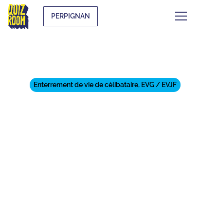
PERPIGNAN
Enterrement de vie de célibataire, EVG / EVJF
ORGANISE TON EVJF À
PERPIGNAN AVEC CES 11
ACTIVITÉS INOUBLIABLES !
⏱
min de lecture