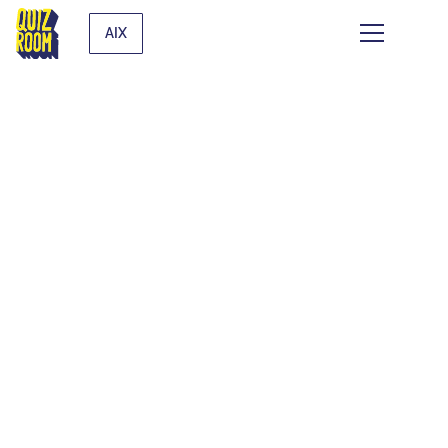
AIX
CE QUI SE TRAME À
AIX-EN-PROVENCE