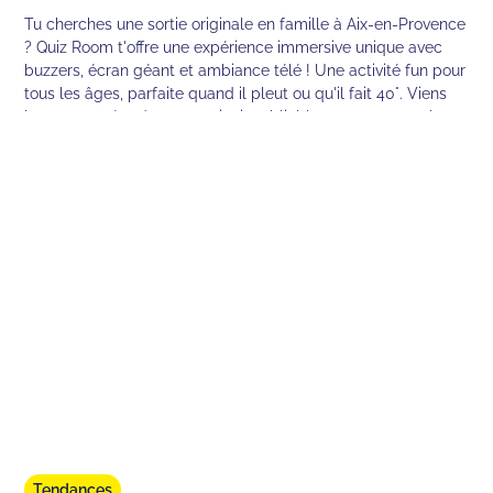
Tu cherches une sortie originale en famille à Aix-en-Provence
? Quiz Room t'offre une expérience immersive unique avec
buzzers, écran géant et ambiance télé ! Une activité fun pour
tous les âges, parfaite quand il pleut ou qu'il fait 40°. Viens
buzzer et créer des souvenirs inoubliables avec tes proches
dans une ambiance décontractée et complice.
Tendances