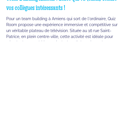
vos collègues intéressants !
Pour un team building à Amiens qui sort de l'ordinaire, Quiz
Room propose une expérience immersive et compétitive sur
un véritable plateau de télévision. Située au 16 rue Saint-
Patrice, en plein centre-ville, cette activité est idéale pour
stimuler la compétition amicale, la collaboration et la
communication entre collègues, avec des formats flexibles,
des options de privatisation et des quiz sur-mesure pour une
organisation simple et un impact maximal sur la cohésion
d'équipe.