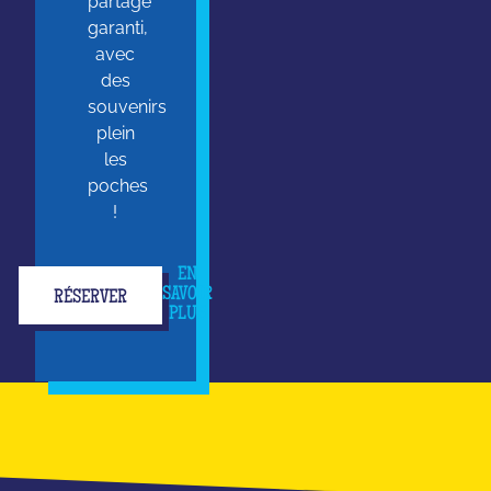
partage
garanti,
avec
des
souvenirs
plein
les
poches
!
EN
SAVOIR
RÉSERVER
PLUS