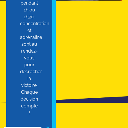
pendant
1h ou
1h30,
concentration
et
adrénaline
sont au
rendez-
vous
pour
décrocher
la
victoire.
Chaque
décision
compte
!