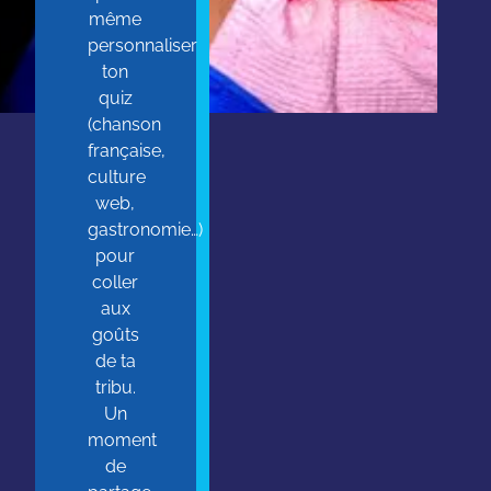
même
personnaliser
ton
quiz
(chanson
française,
culture
web,
gastronomie…)
pour
coller
aux
goûts
de ta
tribu.
Un
moment
de