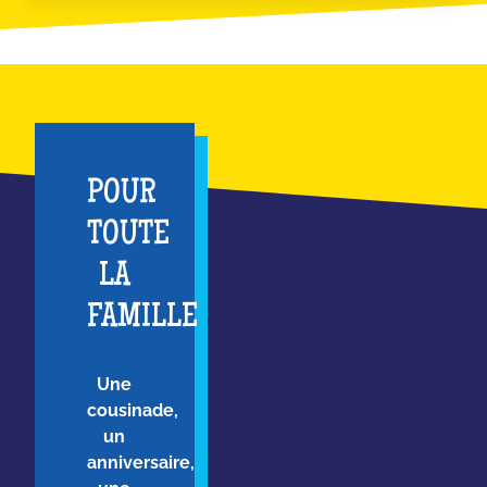
POUR
TOUTE
LA
FAMILLE
Une
cousinade,
un
anniversaire,