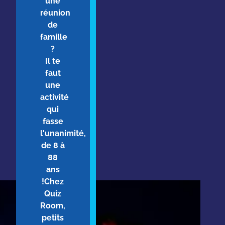
une
réunion
de
famille
?
Il te
faut
une
activité
qui
fasse
l'unanimité,
de 8 à
88
ans
!Chez
Quiz
Room,
petits