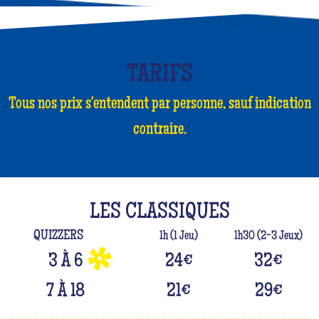
TARIFS
Tous nos prix s'entendent par personne, sauf indication
contraire.
LES CLASSIQUES
QUIZZERS
1h (1 Jeu)
1h30 (2-3 Jeux)
3 À 6
24
€
32
€
7 À 18
21
€
29
€