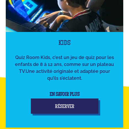
KIDS
Quiz Room Kids, c’est un jeu de quiz pour les
enfants de 8 à 12 ans, comme sur un plateau
TV.Une activité originale et adaptée pour
qu’ils s’éclatent.
EN SAVOIR PLUS
RÉSERVER