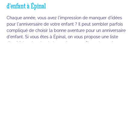
d'enfant à Épinal
Chaque année, vous avez l'impression de manquer d'idées
pour l'anniversaire de votre enfant ? Il peut sembler parfois
compliqué de choisir la bonne aventure pour un anniversaire
d'enfant. Si vous êtes à Épinal, on vous propose une liste
d'activités adaptées à de nombreux profils et de nombreux
âges. Quoi de mieux qu'une liste 100% fun pour bien prévoir
le prochain anniversaire et les nombreux autres à venir ?