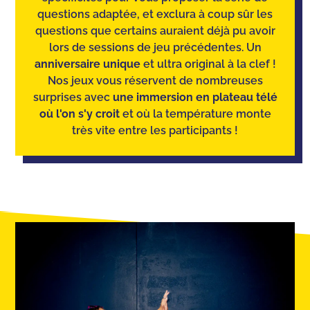
questions adaptée, et exclura à coup sûr les
questions que certains auraient déjà pu avoir
lors de sessions de jeu précédentes. Un
anniversaire unique
et ultra original à la clef !
Nos jeux vous réservent de nombreuses
surprises avec
une immersion en plateau télé
où l'on s'y croit
et où la température monte
très vite entre les participants !