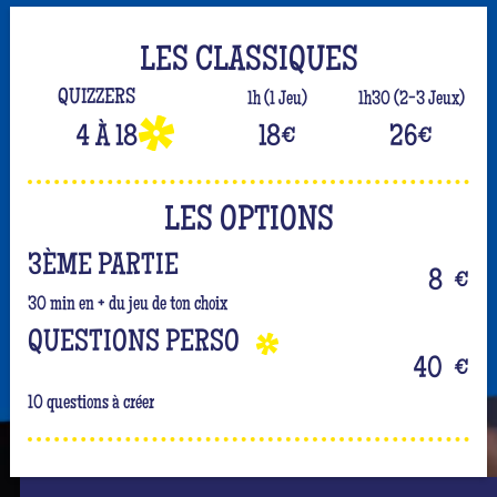
LES CLASSIQUES
QUIZZERS
1h (1 Jeu)
1h30 (2-3 Jeux)
4 À 18
18
€
26
€
LES OPTIONS
3ÈME PARTIE
8
€
30 min en + du jeu de ton choix
QUESTIONS PERSO
40
€
10 questions à créer