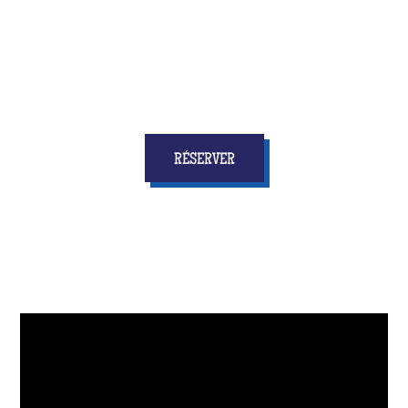
personne ne s'attendra !
RÉSERVER