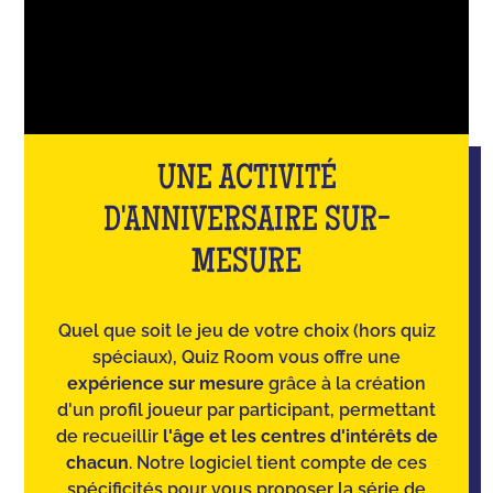
UNE ACTIVITÉ
D'ANNIVERSAIRE SUR-
MESURE
Quel que soit le jeu de votre choix (hors quiz
spéciaux), Quiz Room vous offre une
expérience sur mesure
grâce à la création
d'un profil joueur par participant, permettant
de recueillir
l'âge et les centres d'intérêts de
chacun
. Notre logiciel tient compte de ces
spécificités pour vous proposer la série de