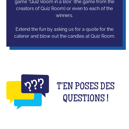
game “Quiz Room in a Box” (the game from the
creators of Quiz Room) or even to each of the
winners.
Extend the fun by asking us for a quote for the
caterer and blow out the candles at Quiz Room.
T'EN POSES DES
QUESTIONS !