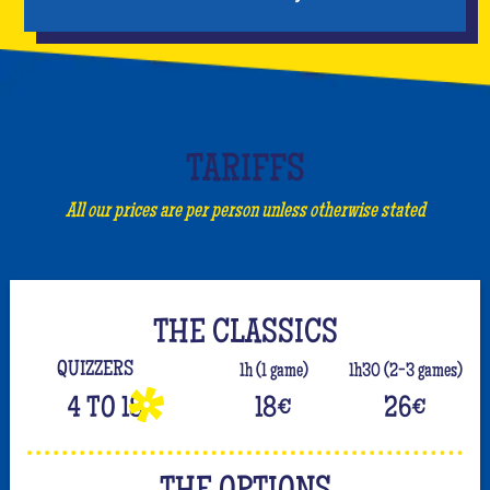
TARIFFS
All our prices are per person unless otherwise stated
THE CLASSICS
QUIZZERS
1h (1 game)
1h30 (2-3 games)
4 TO 18
18
€
26
€