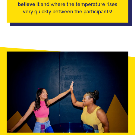
believe it
and where the temperature rises
very quickly between the participants!