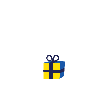
WHAT IS IT?
A FESTIVE AND COMPETITIVE
SPIRIT FOR A BIRTHDAY