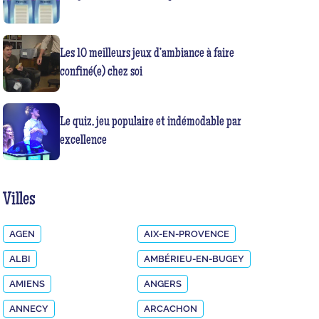
Les 10 meilleurs jeux d’ambiance à faire
confiné(e) chez soi
Le quiz, jeu populaire et indémodable par
excellence
Villes
AGEN
AIX-EN-PROVENCE
ALBI
AMBÉRIEU-EN-BUGEY
AMIENS
ANGERS
ANNECY
ARCACHON