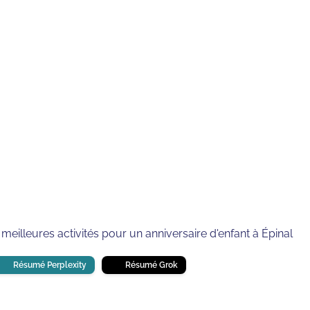
À ÉPINAL
⏱
min de lecture
meilleures activités pour un anniversaire d'enfant à Épinal
Résumé Perplexity
Résumé Grok