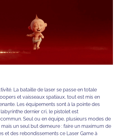
activité. La bataille de laser se passe en totale
oopers et vaisseaux spatiaux, tout est mis en
enante. Les équipements sont à la pointe des
abyrinthe dernier cri, le pistolet est
u commun. Seul ou en équipe, plusieurs modes de
es, mais un seul but demeure : faire un maximum de
es et des rebondissements ce Laser Game à