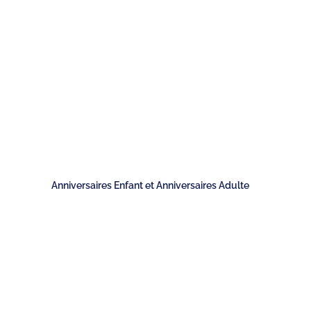
TEAM BUILDING
OFFRIR
JEUX
GROUPES
Anniversaires Enfant et Anniversaires Adulte
 8 MEILLEURES ACTIV
UN ANNIVERSAIRE D'