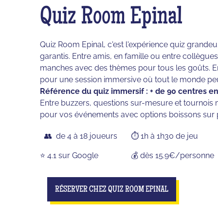
Quiz Room Epinal
Quiz Room Epinal, c'est l'expérience quiz grandeur 
garantis. Entre amis, en famille ou entre collègu
manches avec des thèmes pour tous les goûts. En 
pour une session immersive où tout le monde peut
Référence du quiz immersif : + de 90 centres en
Entre buzzers, questions sur-mesure et tournois m
pour vos événements avec options boissons sur 
👥 de 4 à 18 joueurs
⏱️ 1h à 1h30 de jeu
⭐️ 4.1 sur Google
💰 dès 15.9€/personne
RÉSERVER CHEZ QUIZ ROOM EPINAL