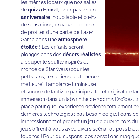
les mêmes locaux que nos salles
de
quiz à Epinal
, pour passer un
anniversaire
inoubliable et pleins
de sensations, on vous propose
de profiter d’une partie de Laser
Game dans une
atmosphère
étoilée
! Les enfants seront
plongés dans des
décors réalistes
à couper le souffle inspirés du
monde de Star Wars (pour les
petits fans, l’expérience est encore
meilleure). L’ambiance lumineuse
et sonore de l’activité participe à l’effet original de l’
immersion dans un labyrinthe de 300m2. Droïdes, tr
place pour que l’expérience devienne totalement pr
dernières technologies : pas besoin de gilet dans ce l
impressionnant et promet un jeu de guerre hors d
jeu s'offrent à vous avec divers scénarios possibl
touches ! Pour du suspens, des sensations magiqu