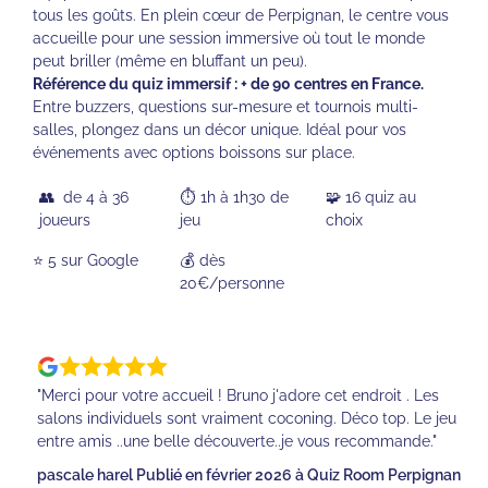
tous les goûts. En plein cœur de Perpignan, le centre vous
accueille pour une session immersive où tout le monde
peut briller (même en bluffant un peu).
Référence du quiz immersif : + de 90 centres en France.
Entre buzzers, questions sur-mesure et tournois multi-
salles, plongez dans un décor unique. Idéal pour vos
événements avec options boissons sur place.
👥 de 4 à 36
⏱️ 1h à 1h30 de
🧩 16 quiz au
joueurs
jeu
choix
⭐️ 5 sur Google
💰 dès
20€/personne
"Merci pour votre accueil ! Bruno j'adore cet endroit . Les
salons individuels sont vraiment coconing. Déco top. Le jeu
entre amis ..une belle découverte..je vous recommande."
pascale harel Publié en février 2026 à Quiz Room Perpignan