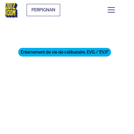
PERPIGNAN
Enterrement de vie de célibataire, EVG / EVJF
ORGANISE TON EVG À
PERPIGNAN AVEC CES 11
ACTIVITÉS
INCONTOURNABLES !
⏱
min de lecture