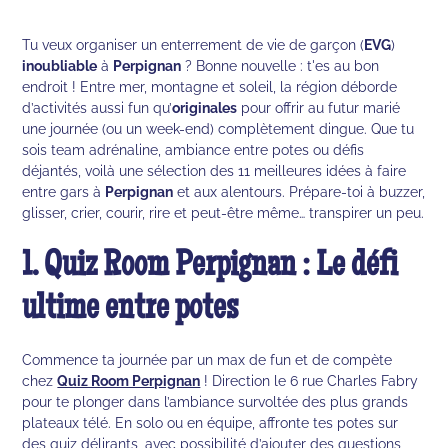
Tu veux organiser un enterrement de vie de garçon (
EVG
)
inoubliable
à
Perpignan
? Bonne nouvelle : t'es au bon
endroit ! Entre mer, montagne et soleil, la région déborde
d’activités aussi fun qu’
originales
pour offrir au futur marié
une journée (ou un week-end) complètement dingue. Que tu
sois team adrénaline, ambiance entre potes ou défis
déjantés, voilà une sélection des 11 meilleures idées à faire
entre gars à
Perpignan
et aux alentours. Prépare-toi à buzzer,
glisser, crier, courir, rire et peut-être même… transpirer un peu.
1. Quiz Room Perpignan : Le défi
ultime entre potes
Commence ta journée par un max de fun et de compète
chez
Quiz Room Perpignan
! Direction le 6 rue Charles Fabry
pour te plonger dans l’ambiance survoltée des plus grands
plateaux télé. En solo ou en équipe, affronte tes potes sur
des quiz délirants, avec possibilité d’ajouter des questions