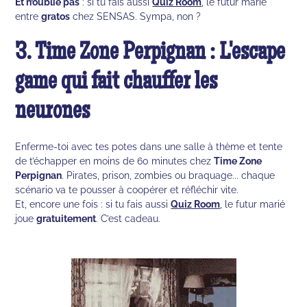
Et n’oublie pas
: si tu fais aussi
Quiz Room
, le futur marié
entre
gratos
chez SENSAS. Sympa, non ?
3. Time Zone Perpignan : L'escape
game qui fait chauffer les
neurones
Enferme-toi avec tes potes dans une salle à thème et tente
de t’échapper en moins de 60 minutes chez
Time Zone
Perpignan
. Pirates, prison, zombies ou braquage... chaque
scénario va te pousser à coopérer et réfléchir vite.
Et, encore une fois : si tu fais aussi
Quiz Room
, le futur marié
joue
gratuitement
. C’est cadeau.