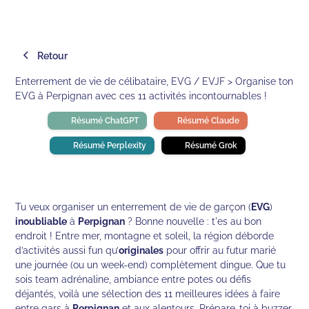
Retour
Enterrement de vie de célibataire, EVG / EVJF > Organise ton
EVG à Perpignan avec ces 11 activités incontournables !
Résumé ChatGPT
Résumé Claude
Résumé Perplexity
Résumé Grok
Tu veux organiser un enterrement de vie de garçon (
EVG
)
inoubliable
à
Perpignan
? Bonne nouvelle : t'es au bon
endroit ! Entre mer, montagne et soleil, la région déborde
d’activités aussi fun qu’
originales
pour offrir au futur marié
une journée (ou un week-end) complètement dingue. Que tu
sois team adrénaline, ambiance entre potes ou défis
déjantés, voilà une sélection des 11 meilleures idées à faire
entre gars à
Perpignan
et aux alentours. Prépare-toi à buzzer,