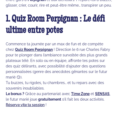
glisser, crier, courir, rire et peut-être même… transpirer un peu.
1. Quiz Room Perpignan : Le défi
ultime entre potes
Commence ta journée par un max de fun et de compète
chez
Quiz Room Perpignan
! Direction le 6 rue Charles Fabry
pour te plonger dans l’ambiance survoltée des plus grands
plateaux télé. En solo ou en équipe, affronte tes potes sur
des quiz délirants, avec possibilité d’ajouter des questions
personnalisées (genre des anecdotes gênantes sur le futur
marié 😏).
Tu buzzes, tu rigoles, tu chambres… et tu repars avec des
souvenirs inoubliables.
Le bonus ?
Grâce au partenariat avec
Time Zone
et
SENSAS
,
le futur marié joue
gratuitement
s’il fait les deux activités.
Réserve vite ta session
!