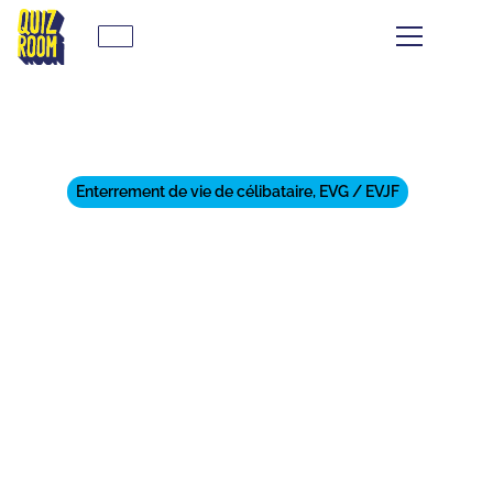
Enterrement de vie de célibataire, EVG / EVJF
ORGANISE TON EVG À
PERPIGNAN AVEC CES 11
ACTIVITÉS
INCONTOURNABLES !
⏱
min de lecture