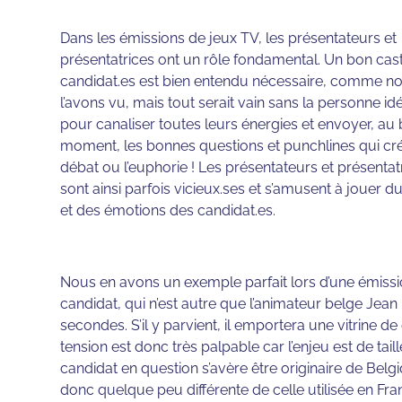
Dans les émissions de jeux TV, les présentateurs et
présentatrices ont un rôle fondamental. Un bon cas
candidat.es est bien entendu nécessaire, comme n
l’avons vu, mais tout serait vain sans la personne id
pour canaliser toutes leurs énergies et envoyer, au
moment, les bonnes questions et punchlines qui cré
débat ou l’euphorie ! Les présentateurs et présentat
sont ainsi parfois vicieux.ses et s’amusent à jouer du
et des émotions des candidat.es.
Nous en avons un exemple parfait lors d’une émiss
candidat, qui n’est autre que l’animateur belge Jean B
secondes. S’il y parvient, il emportera une vitrine 
tension est donc très palpable car l’enjeu est de tail
candidat en question s’avère être originaire de Be
donc quelque peu différente de celle utilisée en Fra