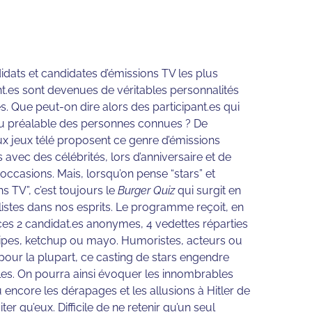
idats et candidates d’émissions TV les plus
.es sont devenues de véritables personnalités
s. Que peut-on dire alors des participant.es qui
au préalable des personnes connues ? De
 jeux télé proposent ce genre d’émissions
 avec des célébrités, lors d’anniversaire et de
occasions. Mais, lorsqu’on pense “stars” et
s TV”, c’est toujours le
Burger Quiz
qui surgit en
 listes dans nos esprits. Le programme reçoit, en
ces 2 candidat.es anonymes, 4 vedettes réparties
ipes, ketchup ou mayo. Humoristes, acteurs ou
 pour la plupart, ce casting de stars engendre
es. On pourra ainsi évoquer les innombrables
 encore les dérapages et les allusions à Hitler de
qu’eux. Difficile de ne retenir qu’un seul