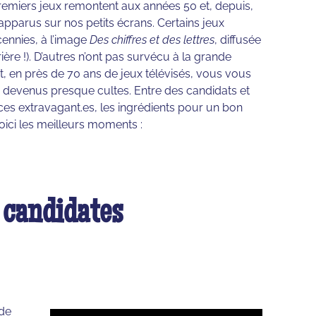
remiers jeux remontent aux années 50 et, depuis,
parus sur nos petits écrans. Certains jeux
cennies, à l’image
Des chiffres et des lettres
, diffusée
ère !). D’autres n’ont pas survécu à la grande
oit, en près de 70 ans de jeux télévisés, vous vous
ts devenus presque cultes. Entre des candidats et
ces extravagant.es, les ingrédients pour un bon
voici les meilleurs moments :
t candidates
 de