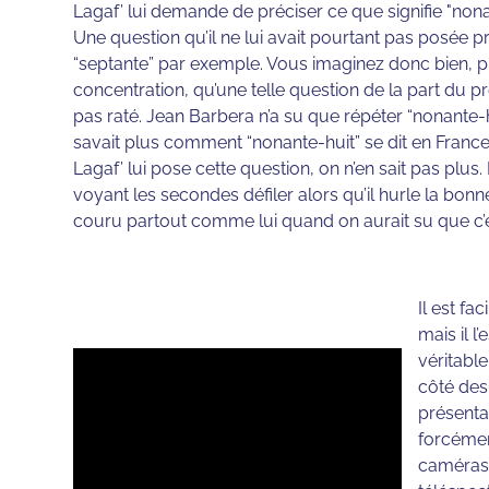
Lagaf’ lui demande de préciser ce que signifie "nonan
Une question qu’il ne lui avait pourtant pas posée 
“septante” par exemple. Vous imaginez donc bien, pl
concentration, qu’une telle question de la part du pr
pas raté. Jean Barbera n’a su que répéter “nonante-h
savait plus comment “nonante-huit” se dit en France
Lagaf’ lui pose cette question, on n’en sait pas pl
voyant les secondes défiler alors qu’il hurle la bonn
couru partout comme lui quand on aurait su que c’é
Il est fa
mais il 
véritabl
côté des
présenta
forcémen
caméras 