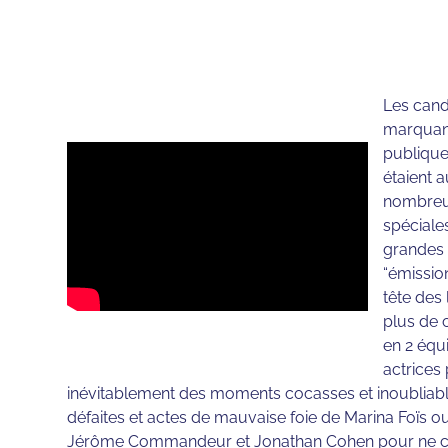
Les cand
marquant
publique
étaient 
nombreux
spéciales
grandes 
“émission
tête des
plus de 
en 2 équ
actrices
inévitablement des moments cocasses et inoubliabl
défaites et actes de mauvaise foie de Marina Foïs ou
Jérôme Commandeur et Jonathan Cohen pour ne citer 