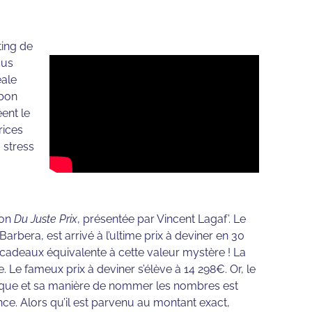
ting de
ous
éale
 bon
ent le
rices
 stress
ion
Du Juste Prix
, présentée par Vincent Lagaf’. Le
arbera, est arrivé à l’ultime prix à deviner en 30
de cadeaux équivalente à cette valeur mystère ! La
le. Le fameux prix à deviner s’élève à 14 298€. Or, le
lgique et sa manière de nommer les nombres est
nce. Alors qu’il est parvenu au montant exact,