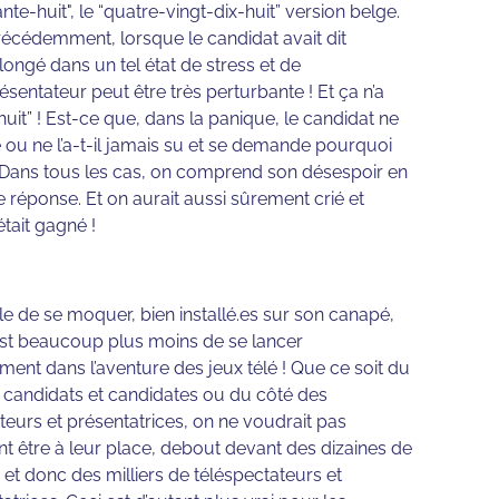
te-huit", le “quatre-vingt-dix-huit” version belge.
précédemment, lorsque le candidat avait dit
ongé dans un tel état de stress et de
ésentateur peut être très perturbante ! Et ça n’a
uit” ! Est-ce que, dans la panique, le candidat ne
 ou ne l’a-t-il jamais su et se demande pourquoi
us. Dans tous les cas, on comprend son désespoir en
e réponse. Et on aurait aussi sûrement crié et
tait gagné !
cile de se moquer, bien installé.es sur son canapé,
l’est beaucoup plus moins de se lancer
ement dans l’aventure des jeux télé ! Que ce soit du
 candidats et candidates ou du côté des
teurs et présentatrices, on ne voudrait pas
t être à leur place, debout devant des dizaines de
et donc des milliers de téléspectateurs et