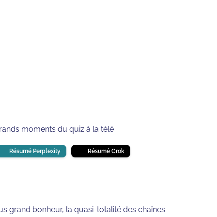
⏱
min de lecture
 grands moments du quiz à la télé
Résumé Perplexity
Résumé Grok
s grand bonheur, la quasi-totalité des chaînes