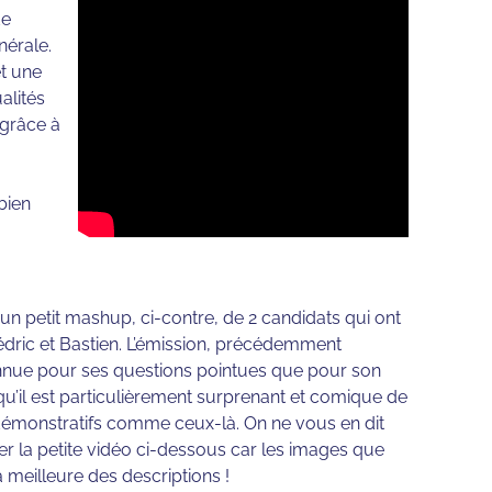
de
nérale.
et une
alités
 grâce à
bien
n petit mashup, ci-contre, de 2 candidats qui ont
édric et Bastien. L’émission, précédemment
connue pour ses questions pointues que pour son
u’il est particulièrement surprenant et comique de
t démonstratifs comme ceux-là. On ne vous en dit
er la petite vidéo ci-dessous car les images que
a meilleure des descriptions !