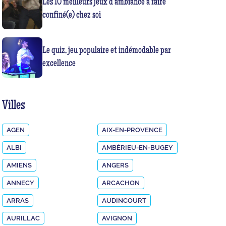
Les 10 meilleurs jeux d’ambiance à faire
confiné(e) chez soi
Le quiz, jeu populaire et indémodable par
excellence
Villes
AGEN
AIX-EN-PROVENCE
ALBI
AMBÉRIEU-EN-BUGEY
AMIENS
ANGERS
ANNECY
ARCACHON
ARRAS
AUDINCOURT
AURILLAC
AVIGNON