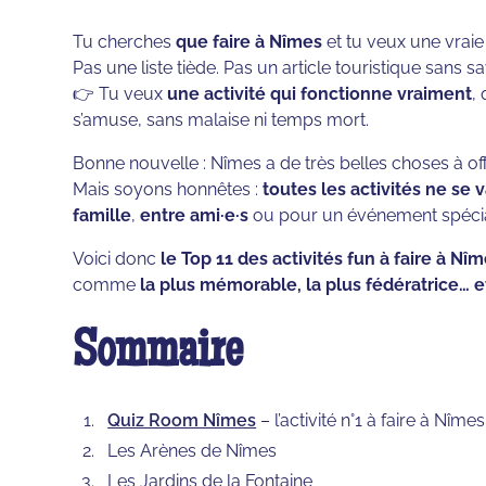
Tu cherches
que faire à Nîmes
et tu veux une vraie
Pas une liste tiède. Pas un article touristique sans sa
👉 Tu veux
une activité qui fonctionne vraiment
,
s’amuse, sans malaise ni temps mort.
Bonne nouvelle : Nîmes a de très belles choses à offr
Mais soyons honnêtes :
toutes les activités ne se 
famille
,
entre ami·e·s
ou pour un événement spécia
Voici donc
le Top 11 des activités fun à faire à Nî
comme
la plus mémorable, la plus fédératrice… e
Sommaire
Quiz Room Nîmes
– l’activité n°1 à faire à Nîmes
Les Arènes de Nîmes
Les Jardins de la Fontaine