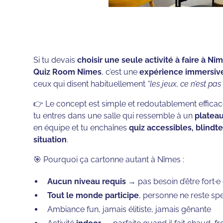
Si tu devais
choisir une seule activité à faire à Nî
Quiz Room Nîmes
, c’est une
expérience immersiv
ceux qui disent habituellement
“les jeux, ce n’est pa
👉 Le concept est simple et redoutablement efficac
tu entres dans une salle qui ressemble à un
platea
en équipe et tu enchaînes
quiz accessibles, blindt
situation
.
🎯 Pourquoi ça cartonne autant à Nîmes :
Aucun niveau requis
→ pas besoin d’être fort·e
Tout le monde participe
, personne ne reste spe
Ambiance fun, jamais élitiste, jamais gênante