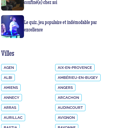
confiné(e) chez soi
Le quiz, jeu populaire et indémodable par
excellence
Villes
AGEN
AIX-EN-PROVENCE
ALBI
AMBÉRIEU-EN-BUGEY
AMIENS
ANGERS
ANNECY
ARCACHON
ARRAS
AUDINCOURT
AURILLAC
AVIGNON
BASTIA
BAYONNE