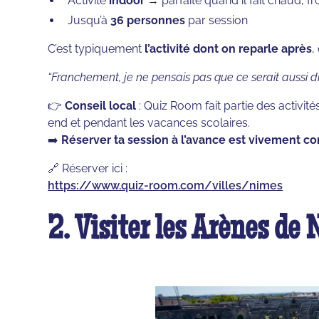
Activité
indoor
→ parfaite quand il fait chaud, fro
Jusqu’à
36 personnes
par session
C’est typiquement
l’activité dont on reparle après
,
“Franchement, je ne pensais pas que ce serait aussi dr
👉
Conseil local
: Quiz Room fait partie des activi
end et pendant les vacances scolaires.
➡️
Réserver ta session à l’avance est vivement co
🔗 Réserver ici :
https://www.quiz-room.com/villes/nimes
2. Visiter les Arènes de