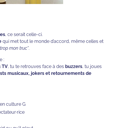
mes
, ce serait celle-ci.
e
qui met tout le monde d’accord, même celles et
s trop mon truc”
.
e :
u TV
, tu te retrouves face à des
buzzers
, tu joues
ests musicaux, jokers et retournements de
 en culture G
ctateur·rice