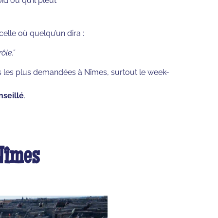
id ou qu’il pleut
 celle où quelqu’un dira :
ôle.”
tés les plus demandées à Nîmes, surtout le week-
nseillé
.
 Nîmes