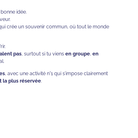
 bonne idée.
veur.
 qui crée un souvenir commun, où tout le monde
ir.
valent pas
, surtout si tu viens
en groupe
,
en
l.
mes
, avec une activité n°1 qui s’impose clairement
t la plus réservée
.