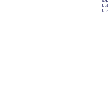
Exp
bui
bre