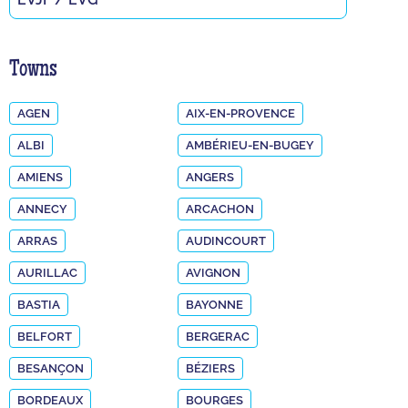
Towns
AGEN
AIX-EN-PROVENCE
ALBI
AMBÉRIEU-EN-BUGEY
AMIENS
ANGERS
ANNECY
ARCACHON
ARRAS
AUDINCOURT
AURILLAC
AVIGNON
BASTIA
BAYONNE
BELFORT
BERGERAC
BESANÇON
BÉZIERS
BORDEAUX
BOURGES