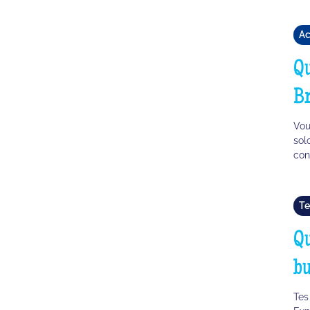
Ac
Qu
Br
Vou
sol
con
Te
Qu
bu
Tes