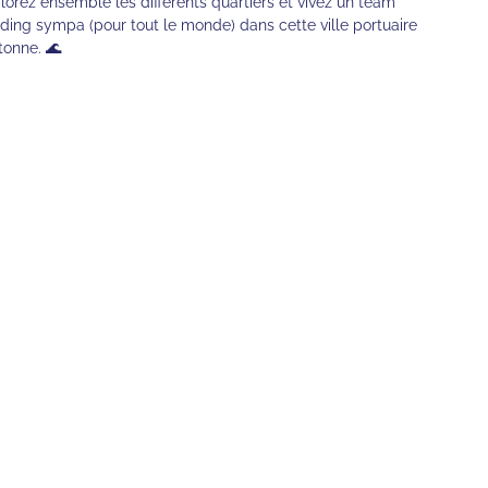
lorez ensemble les différents quartiers et vivez un team
lding sympa (pour tout le monde) dans cette ville portuaire
tonne. 🌊