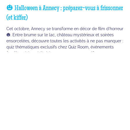
🎃 Halloween à Annecy : préparez-vous à frissonner
(et kiffer)
Cet octobre, Annecy se transforme en décor de film d’horreur
🎃. Entre brume sur le lac, château mystérieux et soirées
ensorcelées, découvre toutes les activités à ne pas manquer :
quiz thématiques exclusifs chez Quiz Room, événements
familiaux à la médiathèque, et aventures terrifiantes au
Criq’Parc. Prépare ton costume, ton courage… et ton buzzer !
👻