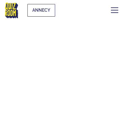
ANNECY
CE QUI SE TRAME À
ANNECY