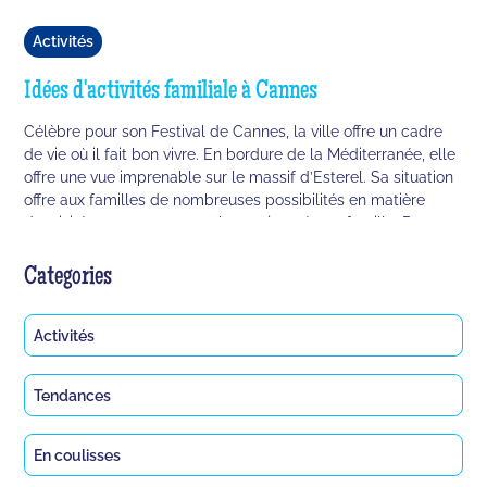
Activités
Idées d'activités familiale à Cannes
Célèbre pour son Festival de Cannes, la ville offre un cadre
de vie où il fait bon vivre. En bordure de la Méditerranée, elle
offre une vue imprenable sur le massif d’Esterel. Sa situation
offre aux familles de nombreuses possibilités en matière
d’activités pour passer une bonne journée en famille. Pour te
faciliter dans ton choix, voilà nos activités favorites pour toi et
tes proches.
Categories
Activités
Tendances
En coulisses