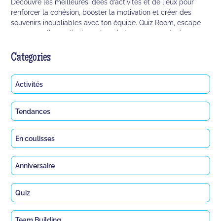
Découvre les meilleures idées d’activités et de lieux pour
renforcer la cohésion, booster la motivation et créer des
souvenirs inoubliables avec ton équipe. Quiz Room, escape
games, ateliers culinaires, olympiades… tout est réuni pour
transformer ton groupe en dream team ! 🚀🎯
Categories
Activités
Tendances
En coulisses
Anniversaire
Quiz
Team Building