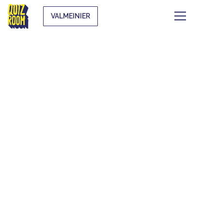
VALMEINIER
CE QUI SE TRAME À
VALMEINIER