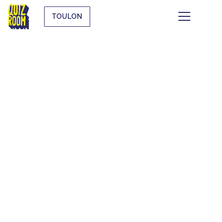
TOULON
CE QUI SE TRAME À
TOULON