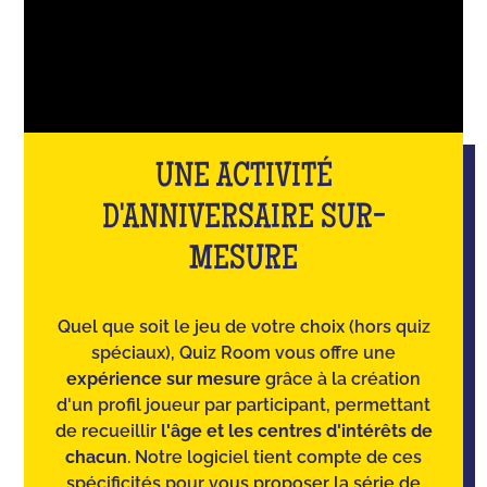
UNE ACTIVITÉ
D'ANNIVERSAIRE SUR-
MESURE
Quel que soit le jeu de votre choix (hors quiz
spéciaux), Quiz Room vous offre une
expérience sur mesure
grâce à la création
d'un profil joueur par participant, permettant
de recueillir
l'âge et les centres d'intérêts de
chacun
. Notre logiciel tient compte de ces
spécificités pour vous proposer la série de