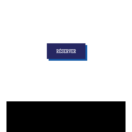
personne ne s'attendra !
RÉSERVER