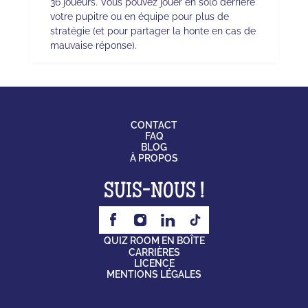
36 joueurs. Vous pouvez jouer en solo derrière
votre pupitre ou en équipe pour plus de
stratégie (et pour partager la honte en cas de
mauvaise réponse).
CONTACT
FAQ
BLOG
À PROPOS
SUIS-NOUS !
QUIZ ROOM EN BOÎTE
CARRIÈRES
LICENCE
MENTIONS LÉGALES