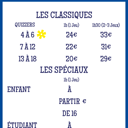
LES CLASSIQUES
QUIZZERS
1h (1 Jeu)
1h30 (2-3 Jeux)
4 À 6
24
€
33
€
7 À 12
22
€
31
€
13 À 18
20
€
29
€
LES SPÉCIAUX
1h (1 Jeu)
ENFANT
À
PARTIR
€
DE 16
ÉTUDIANT
À