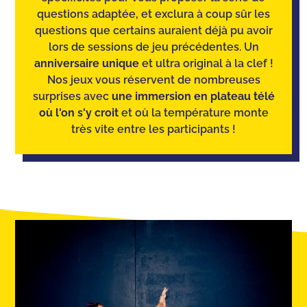
questions adaptée, et exclura à coup sûr les
questions que certains auraient déjà pu avoir
lors de sessions de jeu précédentes. Un
anniversaire unique
et ultra original à la clef !
Nos jeux vous réservent de nombreuses
surprises avec
une immersion en plateau télé
où l'on s'y croit
et où la température monte
très vite entre les participants !