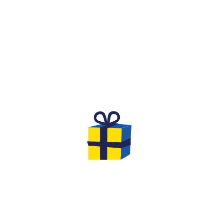
WHAT IS IT?
A FESTIVE AND COMPETITIVE
SPIRIT FOR A BIRTHDAY