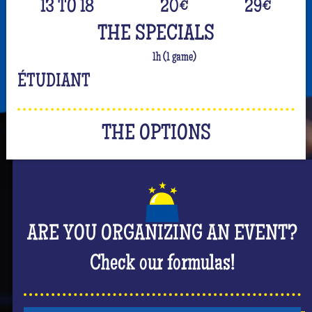
13 TO 18
20
€
29
€
THE SPECIALS
1h (1 game)
ÉTUDIANT
THE OPTIONS
ARE YOU ORGANIZING AN EVENT?
Check our formulas!