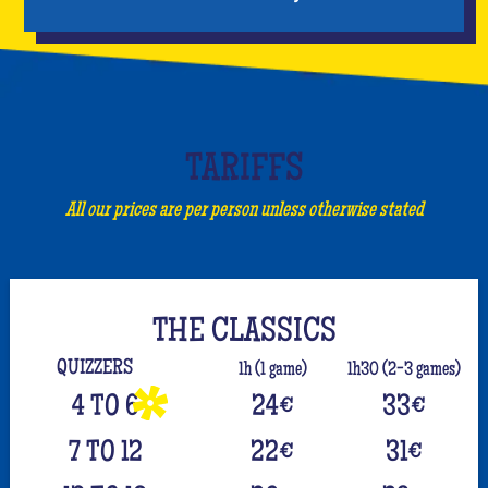
TARIFFS
All our prices are per person unless otherwise stated
THE CLASSICS
QUIZZERS
1h (1 game)
1h30 (2-3 games)
4 TO 6
24
€
33
€
7 TO 12
22
€
31
€