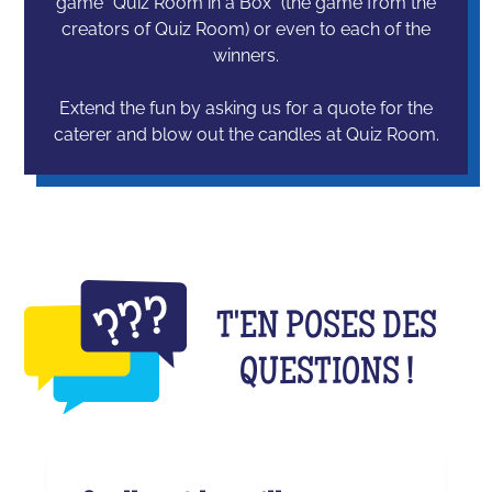
game “Quiz Room in a Box” (the game from the
creators of Quiz Room) or even to each of the
winners.
Extend the fun by asking us for a quote for the
caterer and blow out the candles at Quiz Room.
T'EN POSES DES
QUESTIONS !