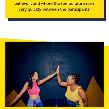
believe it
and where the temperature rises
very quickly between the participants!