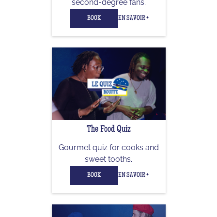
second-degree fans.
BOOK
EN SAVOIR +
The Food Quiz
Gourmet quiz for cooks and
sweet tooths.
BOOK
EN SAVOIR +