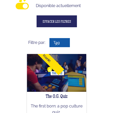
Adulte
0
Disponible actuellement
EFFACER LES FILTRES
Filtre par:
Tag
Iconic
The O.G. Quiz
The first born: a pop culture
quiz.