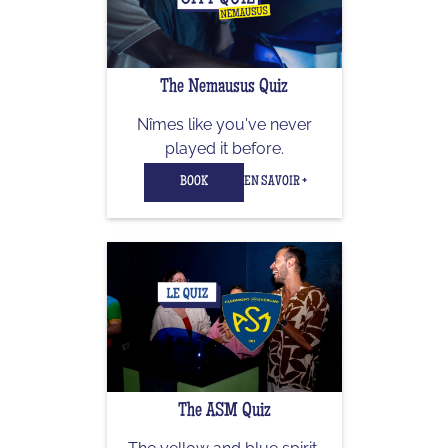
The Nemausus Quiz
Nîmes like you've never
played it before.
BOOK
EN SAVOIR +
The ASM Quiz