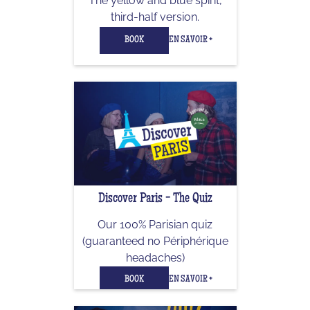
The yellow and blue spirit,
third-half version.
BOOK
EN SAVOIR +
Discover Paris - The Quiz
Our 100% Parisian quiz
(guaranteed no Périphérique
headaches)
BOOK
EN SAVOIR +