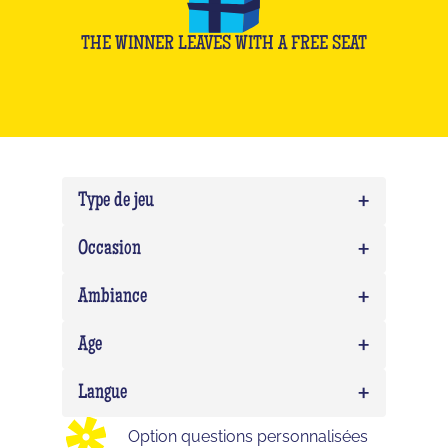
THE WINNER LEAVES WITH A FREE SEAT
+
Type de jeu
+
Quiz
0
Occasion
Blindtest
0
+
Team building
0
Ambiance
EVG/EVJF
0
+
Expert
0
Age
Anniversaire
0
Delirium (WTF)
0
+
Enfant
0
Langue
Impostor
0
Ado
0
Option questions personnalisées