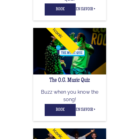
BOOK
EN SAVOIR +
Iconic
The O.G. Music Quiz
Buzz when you know the
song!
BOOK
EN SAVOIR +
Iconic