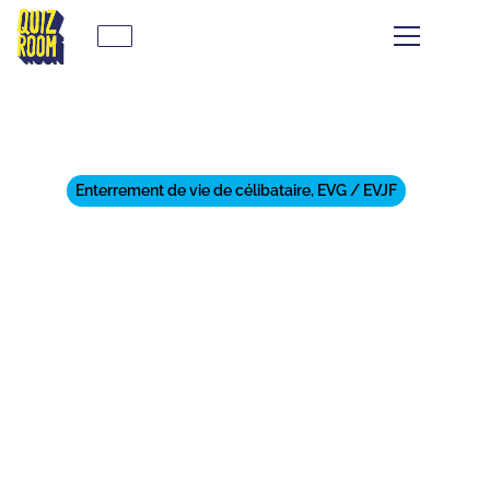
Enterrement de vie de célibataire, EVG / EVJF
LES 10 MEILLEURES
ACTIVITÉS POUR UN EVG À
BORDEAUX 2026
⏱
min de lecture