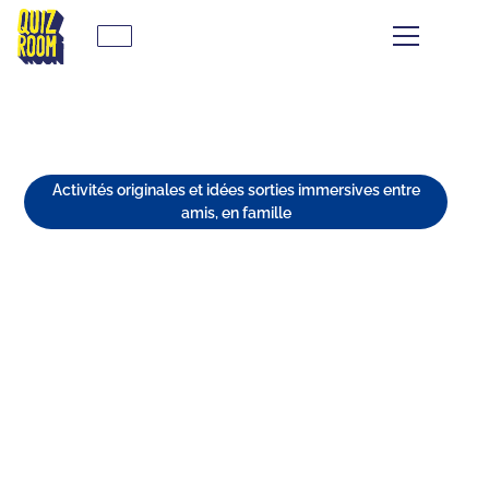
Activités originales et idées sorties immersives entre
amis, en famille
TOP 10 DES ENDROITS POUR
SORTIR À BORDEAUX : SORTIES
INSOLITES ET EXPÉRIENCES
UNIQUES
⏱
min de lecture