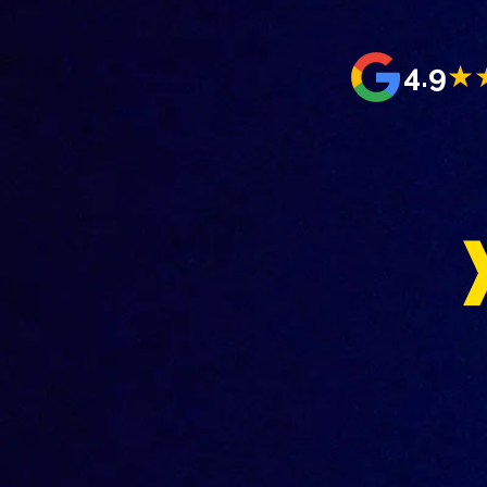
4.9
★