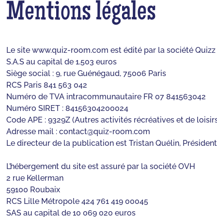
Mentions légales
Le site www.quiz-room.com est édité par la société Qui
S.A.S au capital de 1.503 euros
Siège social : 9, rue Guénégaud, 75006 Paris
RCS Paris 841 563 042
Numéro de TVA intracommunautaire FR 07 841563042
Numéro SIRET : 84156304200024
Code APE : 9329Z (Autres activités récréatives et de loisir
Adresse mail :
contact@quiz-room.com
Le directeur de la publication est Tristan Quélin, Présid
L’hébergement du site est assuré par la société OVH
2 rue Kellerman
59100 Roubaix
RCS Lille Métropole 424 761 419 00045
SAS au capital de 10 069 020 euros