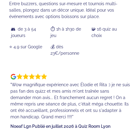
Entre buzzers, questions sur-mesure et tournois multi-
salles, plongez dans un décor unique. Idéal pour vos
événements avec options boissons sur place.
👥 de 3 à 54
⏱️ 1h à 1h30 de
🧩 16 quiz au
joueurs
jeu
choix
⭐️ 4.9 sur Google
💰 dès
23€/personne
"Wow magnifique expérience avec Élodie et Rita :) je ne suis
pas fan des quizz et mes amis m'ont traînée sans
demander mon avis... Et franchement aucun regret ! On a
même repris une séance de plus, c'était méga chouette. Ils
ont été accueillant, professionnels et ont su s'adapter à
mon handicap. Grand merci !!!!"
Noeaf Lgn Publié en juillet 2026 à Quiz Room Lyon