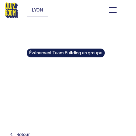
LYON
Évènement Team Building en groupe
TEAM BUILDING LYON : TOP 25
DES IDÉES ORIGINALES
⏱
min de lecture
Retour